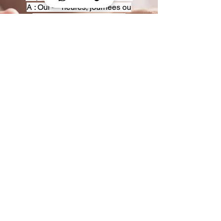
A : Oui — heures, journées ou
multi-jours, avec véhicules
adaptés (Classe S, Classe V,
van).
Q : Acceptez-vous des contrats
entreprise ou agences ?
A : Oui — nous proposons des
tarifs pro et des formules de
partenariat.
Q : Puis-je demander un véhicule
précis ?
A : Oui — réservez votre type de
véhicule lors de la demande
(Classe S, Classe V, van).