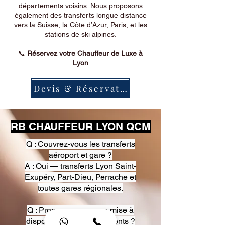
départements voisins. Nous proposons
également des transferts longue distance
vers la Suisse, la Côte d’Azur, Paris, et les
stations de ski alpines.
📞
Réservez votre Chauffeur de Luxe à
Lyon
Devis & Réservation
RB CHAUFFEUR LYON QCM
Q : Couvrez-vous les transferts
aéroport et gare ?
A : Oui — transferts Lyon Saint-
Exupéry, Part-Dieu, Perrache et
toutes gares régionales.
Q : Proposez-vous une mise à
disposition pour événements ?