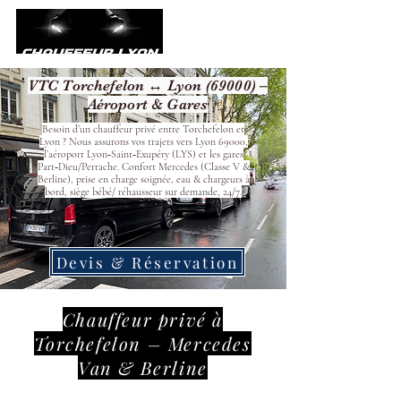
VTC Torchefelon ↔ Lyon (69000) –
Aéroport & Gares
Besoin d’un chauffeur privé entre Torchefelon et
Lyon ? Nous assurons vos trajets vers Lyon 69000,
l’aéroport Lyon‑Saint‑Exupéry (LYS) et les gares
Part‑Dieu/Perrache. Confort Mercedes (Classe V &
Berline), prise en charge soignée, eau & chargeurs à
bord, siège bébé/ réhausseur sur demande, 24/7.
Devis & Réservation
Chauffeur privé à
Torchefelon – Mercedes
Van & Berline