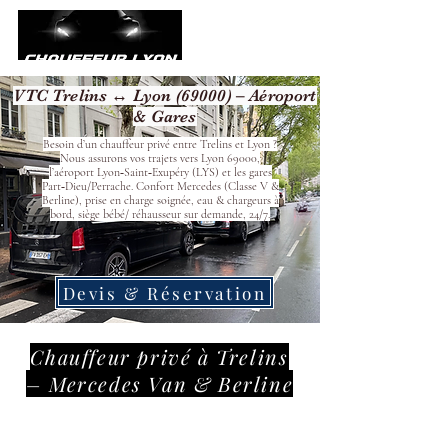
VTC Trelins ↔ Lyon (69000) – Aéroport
& Gares
Besoin d’un chauffeur privé entre Trelins et Lyon ?
Nous assurons vos trajets vers Lyon 69000,
l’aéroport Lyon‑Saint‑Exupéry (LYS) et les gares
Part‑Dieu/Perrache. Confort Mercedes (Classe V &
Berline), prise en charge soignée, eau & chargeurs à
bord, siège bébé/ réhausseur sur demande, 24/7.
Devis & Réservation
Chauffeur privé à Trelins
– Mercedes Van & Berline