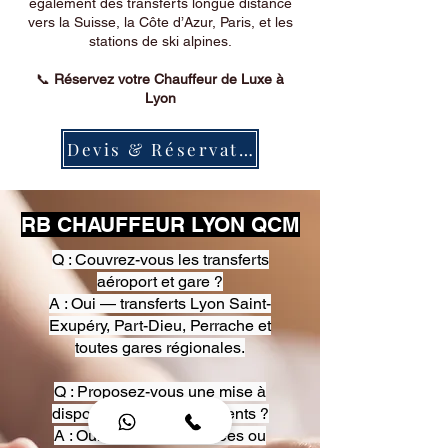
également des transferts longue distance
vers la Suisse, la Côte d’Azur, Paris, et les
stations de ski alpines.
📞
Réservez votre Chauffeur de Luxe à
Lyon
Devis & Réservation
RB CHAUFFEUR LYON QCM
Q : Couvrez-vous les transferts
aéroport et gare ?
A : Oui — transferts Lyon Saint-
Exupéry, Part-Dieu, Perrache et
toutes gares régionales.
Q : Proposez-vous une mise à
disposition pour événements ?
A : Oui — heures, journées ou