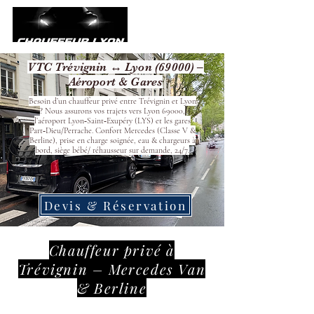
VTC Trévignin ↔ Lyon (69000) –
Aéroport & Gares
Besoin d’un chauffeur privé entre Trévignin et Lyon
? Nous assurons vos trajets vers Lyon 69000,
l’aéroport Lyon‑Saint‑Exupéry (LYS) et les gares
Part‑Dieu/Perrache. Confort Mercedes (Classe V &
Berline), prise en charge soignée, eau & chargeurs à
bord, siège bébé/ réhausseur sur demande, 24/7.
Devis & Réservation
Chauffeur privé à
Trévignin – Mercedes Van
& Berline