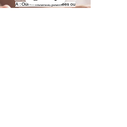
A : Oui — heures, journées ou
multi-jours, avec véhicules
adaptés (Classe S, Classe V,
van).
Q : Acceptez-vous des contrats
entreprise ou agences ?
A : Oui — nous proposons des
tarifs pro et des formules de
partenariat.
Q : Puis-je demander un véhicule
précis ?
A : Oui — réservez votre type de
véhicule lors de la demande
(Classe S, Classe V, van).