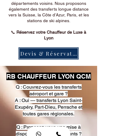
départements voisins. Nous proposons
également des transferts longue distance
vers la Suisse, la Côte d’Azur, Paris, et les
stations de ski alpines.
📞
Réservez votre Chauffeur de Luxe à
Lyon
Devis & Réservation
RB CHAUFFEUR LYON QCM
Q : Couvrez-vous les transferts
aéroport et gare ?
A : Oui — transferts Lyon Saint-
Exupéry, Part-Dieu, Perrache et
toutes gares régionales.
Q : Proposez-vous une mise à
disposition pour événements ?