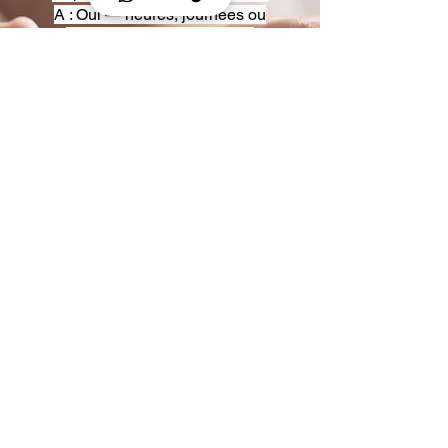
A : Oui — heures, journées ou
multi-jours, avec véhicules
adaptés (Classe S, Classe V,
van).
Q : Acceptez-vous des contrats
entreprise ou agences ?
A : Oui — nous proposons des
tarifs pro et des formules de
partenariat.
Q : Puis-je demander un véhicule
précis ?
A : Oui — réservez votre type de
véhicule lors de la demande
(Classe S, Classe V, van).