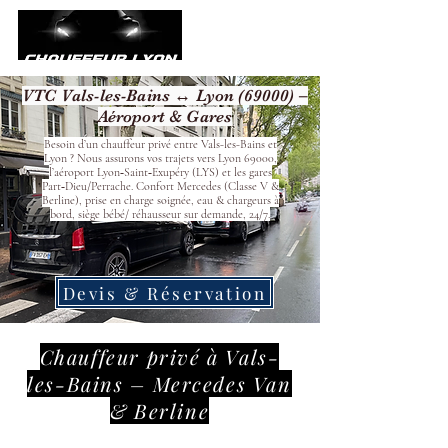
VTC Vals-les-Bains ↔ Lyon (69000) –
Aéroport & Gares
Besoin d’un chauffeur privé entre Vals-les-Bains et
Lyon ? Nous assurons vos trajets vers Lyon 69000,
l’aéroport Lyon‑Saint‑Exupéry (LYS) et les gares
Part‑Dieu/Perrache. Confort Mercedes (Classe V &
Berline), prise en charge soignée, eau & chargeurs à
bord, siège bébé/ réhausseur sur demande, 24/7.
Devis & Réservation
Chauffeur privé à Vals-
les-Bains – Mercedes Van
& Berline