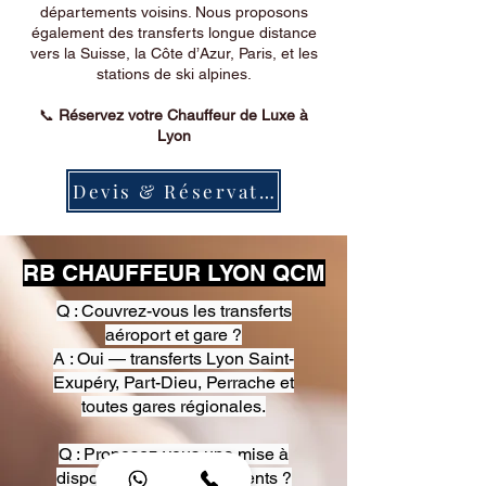
départements voisins. Nous proposons
également des transferts longue distance
vers la Suisse, la Côte d’Azur, Paris, et les
stations de ski alpines.
📞
Réservez votre Chauffeur de Luxe à
Lyon
Devis & Réservation
RB CHAUFFEUR LYON QCM
Q : Couvrez-vous les transferts
aéroport et gare ?
A : Oui — transferts Lyon Saint-
Exupéry, Part-Dieu, Perrache et
toutes gares régionales.
Q : Proposez-vous une mise à
disposition pour événements ?