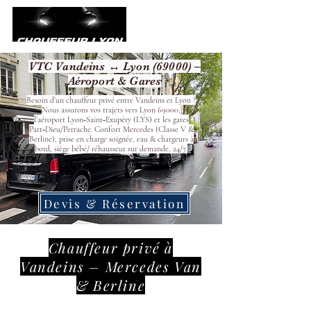
VTC Vandeins ↔ Lyon (69000) –
Aéroport & Gares
Besoin d’un chauffeur privé entre Vandeins et Lyon ?
Nous assurons vos trajets vers Lyon 69000,
l’aéroport Lyon‑Saint‑Exupéry (LYS) et les gares
Part‑Dieu/Perrache. Confort Mercedes (Classe V &
Berline), prise en charge soignée, eau & chargeurs à
bord, siège bébé/ réhausseur sur demande, 24/7.
Devis & Réservation
Chauffeur privé à
Vandeins – Mercedes Van
& Berline