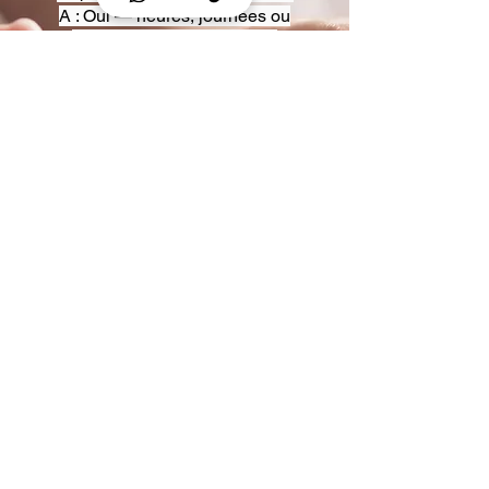
A : Oui — heures, journées ou
multi-jours, avec véhicules
adaptés (Classe S, Classe V,
van).
Q : Acceptez-vous des contrats
entreprise ou agences ?
A : Oui — nous proposons des
tarifs pro et des formules de
partenariat.
Q : Puis-je demander un véhicule
précis ?
A : Oui — réservez votre type de
véhicule lors de la demande
(Classe S, Classe V, van).