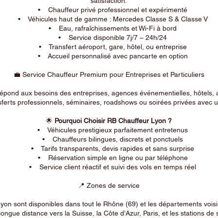
satisfaction.
• Chauffeur privé professionnel et expérimenté
• Véhicules haut de gamme : Mercedes Classe S & Classe V
• Eau, rafraîchissements et Wi-Fi à bord
• Service disponible 7j/7 – 24h/24
• Transfert aéroport, gare, hôtel, ou entreprise
• Accueil personnalisé avec pancarte en option
💼 Service Chauffeur Premium pour Entreprises et Particuliers
répond aux besoins des entreprises, agences événementielles, hôtels, 
ferts professionnels, séminaires, roadshows ou soirées privées avec un
🌟
Pourquoi Choisir RB Chauffeur Lyon ?
• Véhicules prestigieux parfaitement entretenus
• Chauffeurs bilingues, discrets et ponctuels
• Tarifs transparents, devis rapides et sans surprise
• Réservation simple en ligne ou par téléphone
• Service client réactif et suivi des vols en temps réel
📍 Zones de service
on sont disponibles dans tout le Rhône (69) et les départements voi
longue distance vers la Suisse, la Côte d’Azur, Paris, et les stations de 