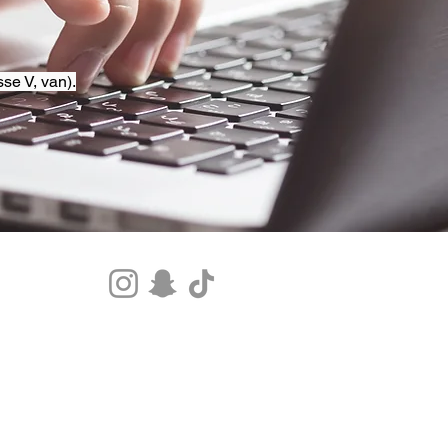
se V, van).
Tel.+33 07 85 80 48 00 |
CGV