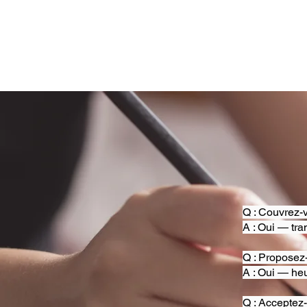
Q : Couvrez-v
A : Oui — tra
Q : Proposez
A : Oui — heu
Q : Acceptez