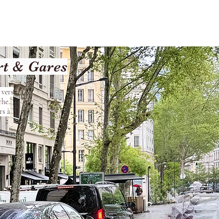
Terms and Conditions
rt & Gares
 vers
che.
rs à