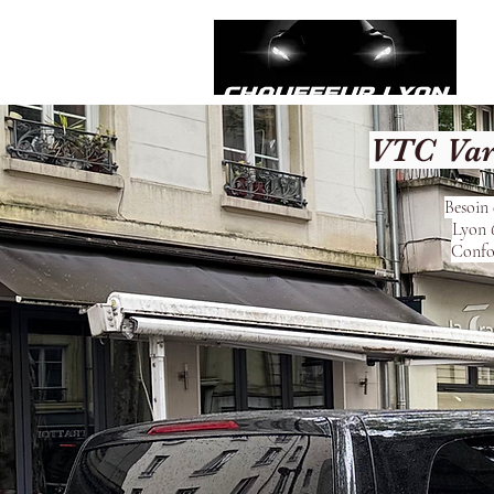
VTC Var
Besoin 
Lyon 6
Confor