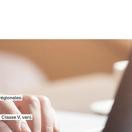
régionales.
 Classe V, van).