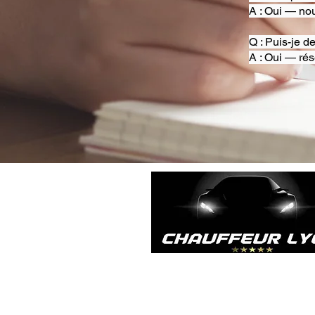
A : Oui — nou
Q : Puis-je d
A : Oui — rés