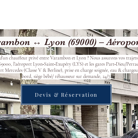
Welcome
Contact
Our Services
ambon ↔ Lyon (69000) – Aéropo
d’un chauffeur privé entre Varambon et Lyon ? Nous assurons vos trajets
9000, l’aéroport Lyon‑Saint‑Exupéry (LYS) et les gares Part‑Dieu/Perra
t Mercedes (Classe V & Berline), prise en charge soignée, eau & chargeu
bord, siège bébé/ réhausseur sur demande, 24/7.
Devis & Réservation