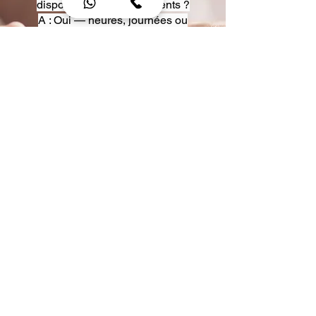
disposition pour événements ?
A : Oui — heures, journées ou
multi-jours, avec véhicules
adaptés (Classe S, Classe V,
van).
Q : Acceptez-vous des contrats
entreprise ou agences ?
A : Oui — nous proposons des
tarifs pro et des formules de
partenariat.
Q : Puis-je demander un véhicule
précis ?
A : Oui — réservez votre type de
véhicule lors de la demande
(Classe S, Classe V, van).