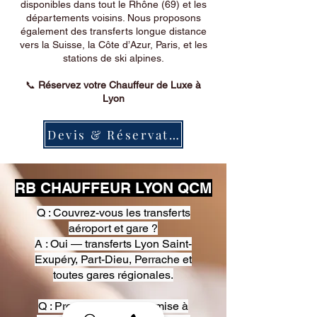
disponibles dans tout le Rhône (69) et les
départements voisins. Nous proposons
également des transferts longue distance
vers la Suisse, la Côte d’Azur, Paris, et les
stations de ski alpines.
📞
Réservez votre Chauffeur de Luxe à
Lyon
Devis & Réservation
RB CHAUFFEUR LYON QCM
Q : Couvrez-vous les transferts
aéroport et gare ?
A : Oui — transferts Lyon Saint-
Exupéry, Part-Dieu, Perrache et
toutes gares régionales.
Q : Proposez-vous une mise à