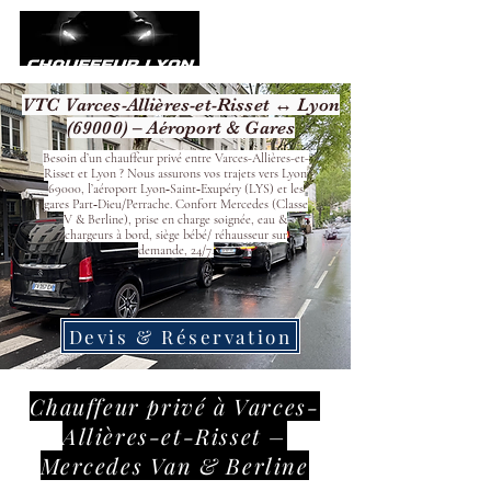
VTC Varces-Allières-et-Risset ↔ Lyon
(69000) – Aéroport & Gares
Besoin d’un chauffeur privé entre Varces-Allières-et-
Risset et Lyon ? Nous assurons vos trajets vers Lyon
69000, l’aéroport Lyon‑Saint‑Exupéry (LYS) et les
gares Part‑Dieu/Perrache. Confort Mercedes (Classe
V & Berline), prise en charge soignée, eau &
chargeurs à bord, siège bébé/ réhausseur sur
demande, 24/7.
Devis & Réservation
Chauffeur privé à Varces-
Allières-et-Risset –
Mercedes Van & Berline