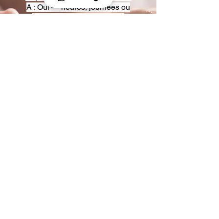
A : Oui — heures, journées ou
multi-jours, avec véhicules
adaptés (Classe S, Classe V,
van).
Q : Acceptez-vous des contrats
entreprise ou agences ?
A : Oui — nous proposons des
tarifs pro et des formules de
partenariat.
Q : Puis-je demander un véhicule
précis ?
A : Oui — réservez votre type de
véhicule lors de la demande
(Classe S, Classe V, van).