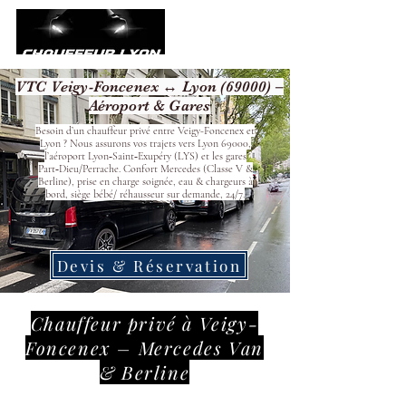
VTC Veigy-Foncenex ↔ Lyon (69000) –
Aéroport & Gares
Besoin d’un chauffeur privé entre Veigy-Foncenex et
Lyon ? Nous assurons vos trajets vers Lyon 69000,
l’aéroport Lyon‑Saint‑Exupéry (LYS) et les gares
Part‑Dieu/Perrache. Confort Mercedes (Classe V &
Berline), prise en charge soignée, eau & chargeurs à
bord, siège bébé/ réhausseur sur demande, 24/7.
Devis & Réservation
Chauffeur privé à Veigy-
Foncenex – Mercedes Van
& Berline