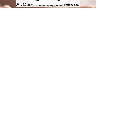
A : Oui — heures, journées ou
multi-jours, avec véhicules
adaptés (Classe S, Classe V,
van).
Q : Acceptez-vous des contrats
entreprise ou agences ?
A : Oui — nous proposons des
tarifs pro et des formules de
partenariat.
Q : Puis-je demander un véhicule
précis ?
A : Oui — réservez votre type de
véhicule lors de la demande
(Classe S, Classe V, van).