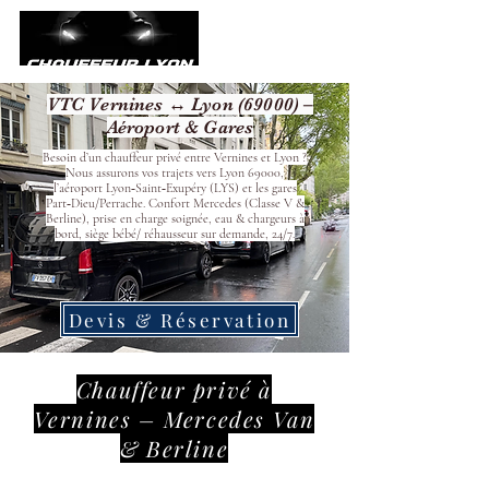
VTC Vernines ↔ Lyon (69000) –
Aéroport & Gares
Besoin d’un chauffeur privé entre Vernines et Lyon ?
Nous assurons vos trajets vers Lyon 69000,
l’aéroport Lyon‑Saint‑Exupéry (LYS) et les gares
Part‑Dieu/Perrache. Confort Mercedes (Classe V &
Berline), prise en charge soignée, eau & chargeurs à
bord, siège bébé/ réhausseur sur demande, 24/7.
Devis & Réservation
Chauffeur privé à
Vernines – Mercedes Van
& Berline