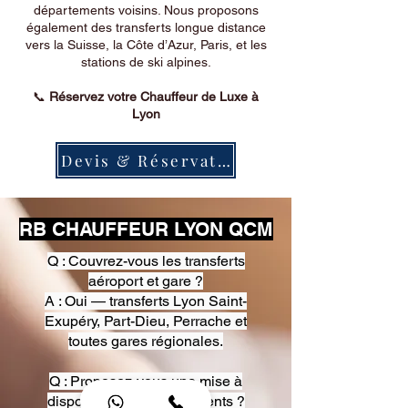
départements voisins. Nous proposons
également des transferts longue distance
vers la Suisse, la Côte d’Azur, Paris, et les
stations de ski alpines.
📞
Réservez votre Chauffeur de Luxe à
Lyon
Devis & Réservation
RB CHAUFFEUR LYON QCM
Q : Couvrez-vous les transferts
aéroport et gare ?
A : Oui — transferts Lyon Saint-
Exupéry, Part-Dieu, Perrache et
toutes gares régionales.
Q : Proposez-vous une mise à
disposition pour événements ?