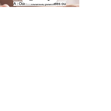
A : Oui — heures, journées ou
multi-jours, avec véhicules
adaptés (Classe S, Classe V,
van).
Q : Acceptez-vous des contrats
entreprise ou agences ?
A : Oui — nous proposons des
tarifs pro et des formules de
partenariat.
Q : Puis-je demander un véhicule
précis ?
A : Oui — réservez votre type de
véhicule lors de la demande
(Classe S, Classe V, van).