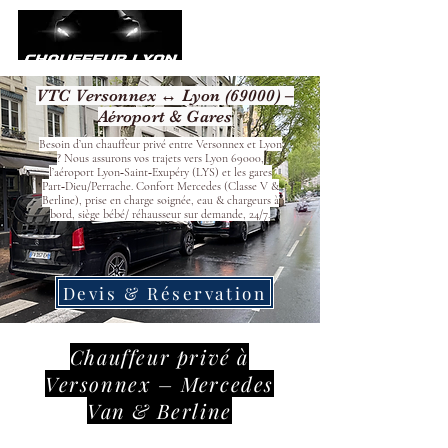
VTC Versonnex ↔ Lyon (69000) –
Aéroport & Gares
Besoin d’un chauffeur privé entre Versonnex et Lyon
? Nous assurons vos trajets vers Lyon 69000,
l’aéroport Lyon‑Saint‑Exupéry (LYS) et les gares
Part‑Dieu/Perrache. Confort Mercedes (Classe V &
Berline), prise en charge soignée, eau & chargeurs à
bord, siège bébé/ réhausseur sur demande, 24/7.
Devis & Réservation
Chauffeur privé à
Versonnex – Mercedes
Van & Berline