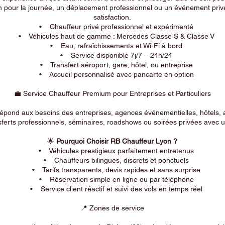
n pour la journée, un déplacement professionnel ou un événement privé
satisfaction.
• Chauffeur privé professionnel et expérimenté
• Véhicules haut de gamme : Mercedes Classe S & Classe V
• Eau, rafraîchissements et Wi-Fi à bord
• Service disponible 7j/7 – 24h/24
• Transfert aéroport, gare, hôtel, ou entreprise
• Accueil personnalisé avec pancarte en option
💼 Service Chauffeur Premium pour Entreprises et Particuliers
répond aux besoins des entreprises, agences événementielles, hôtels, 
ferts professionnels, séminaires, roadshows ou soirées privées avec un
🌟
Pourquoi Choisir RB Chauffeur Lyon ?
• Véhicules prestigieux parfaitement entretenus
• Chauffeurs bilingues, discrets et ponctuels
• Tarifs transparents, devis rapides et sans surprise
• Réservation simple en ligne ou par téléphone
• Service client réactif et suivi des vols en temps réel
📍 Zones de service