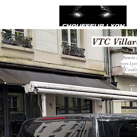
VTC Villar
Besoin 
vers Lyo
Confor