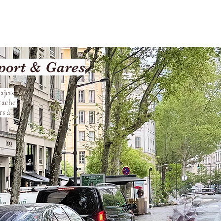
Terms and Conditions
port & Gares
ajets
rache.
rs à