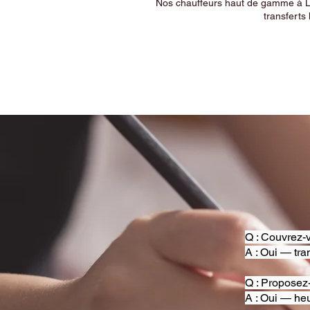
Nos chauffeurs haut de gamme à Ly
transferts 
Q : Couvrez-v
A : Oui — tra
Q : Proposez
A : Oui — heu