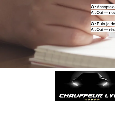
Q : Acceptez
A : Oui — nou
Q : Puis-je d
A : Oui — rés