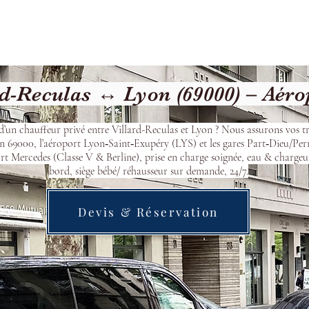
Welcome
Contact
Our Services
d-Reculas ↔ Lyon (69000) – Aéro
d’un chauffeur privé entre Villard-Reculas et Lyon ? Nous assurons vos tr
n 69000, l’aéroport Lyon‑Saint‑Exupéry (LYS) et les gares Part‑Dieu/Per
t Mercedes (Classe V & Berline), prise en charge soignée, eau & chargeu
bord, siège bébé/ réhausseur sur demande, 24/7.
Devis & Réservation