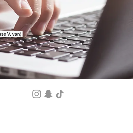
se V, van).
Tel.+33 07 85 80 48 00 |
CGV