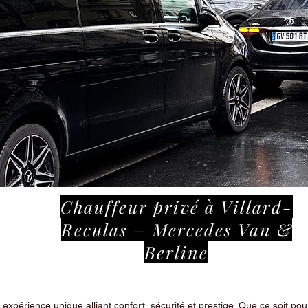
Chauffeur privé à Villard-
Reculas – Mercedes Van &
Berline
périence unique alliant confort, sécurité et prestige. Que ce soit pour