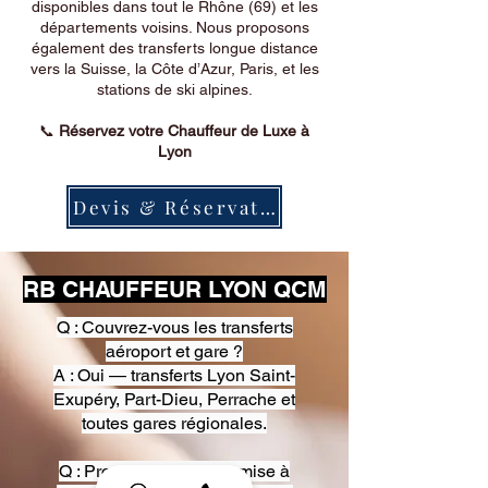
disponibles dans tout le Rhône (69) et les
départements voisins. Nous proposons
également des transferts longue distance
vers la Suisse, la Côte d’Azur, Paris, et les
stations de ski alpines.
📞
Réservez votre Chauffeur de Luxe à
Lyon
Devis & Réservation
RB CHAUFFEUR LYON QCM
Q : Couvrez-vous les transferts
aéroport et gare ?
A : Oui — transferts Lyon Saint-
Exupéry, Part-Dieu, Perrache et
toutes gares régionales.
Q : Proposez-vous une mise à