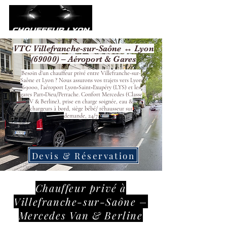
VTC Villefranche-sur-Saône ↔ Lyon
(69000) – Aéroport & Gares
Besoin d’un chauffeur privé entre Villefranche-sur-
Saône et Lyon ? Nous assurons vos trajets vers Lyon
69000, l’aéroport Lyon‑Saint‑Exupéry (LYS) et les
gares Part‑Dieu/Perrache. Confort Mercedes (Classe
V & Berline), prise en charge soignée, eau &
chargeurs à bord, siège bébé/ réhausseur sur
demande, 24/7.
Devis & Réservation
Chauffeur privé à
Villefranche-sur-Saône –
Mercedes Van & Berline