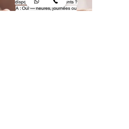
disposition pour événements ?
A : Oui — heures, journées ou
multi-jours, avec véhicules
adaptés (Classe S, Classe V,
van).
Q : Acceptez-vous des contrats
entreprise ou agences ?
A : Oui — nous proposons des
tarifs pro et des formules de
partenariat.
Q : Puis-je demander un véhicule
précis ?
A : Oui — réservez votre type de
véhicule lors de la demande
(Classe S, Classe V, van).