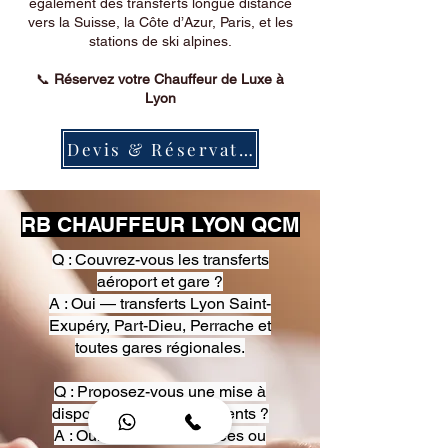
également des transferts longue distance
vers la Suisse, la Côte d’Azur, Paris, et les
stations de ski alpines.
📞
Réservez votre Chauffeur de Luxe à
Lyon
Devis & Réservation
RB CHAUFFEUR LYON QCM
Q : Couvrez-vous les transferts
aéroport et gare ?
A : Oui — transferts Lyon Saint-
Exupéry, Part-Dieu, Perrache et
toutes gares régionales.
Q : Proposez-vous une mise à
disposition pour événements ?
A : Oui — heures, journées ou