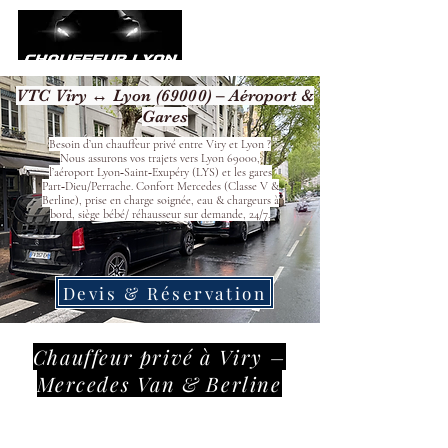
VTC Viry ↔ Lyon (69000) – Aéroport &
Gares
Besoin d’un chauffeur privé entre Viry et Lyon ?
Nous assurons vos trajets vers Lyon 69000,
l’aéroport Lyon‑Saint‑Exupéry (LYS) et les gares
Part‑Dieu/Perrache. Confort Mercedes (Classe V &
Berline), prise en charge soignée, eau & chargeurs à
bord, siège bébé/ réhausseur sur demande, 24/7.
Devis & Réservation
Chauffeur privé à Viry –
Mercedes Van & Berline