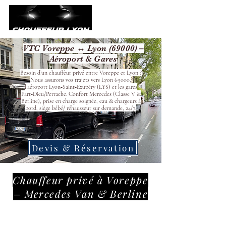
VTC Voreppe ↔ Lyon (69000) –
Aéroport & Gares
Besoin d’un chauffeur privé entre Voreppe et Lyon ?
Nous assurons vos trajets vers Lyon 69000,
l’aéroport Lyon‑Saint‑Exupéry (LYS) et les gares
Part‑Dieu/Perrache. Confort Mercedes (Classe V &
Berline), prise en charge soignée, eau & chargeurs à
bord, siège bébé/ réhausseur sur demande, 24/7.
Devis & Réservation
Chauffeur privé à Voreppe
– Mercedes Van & Berline