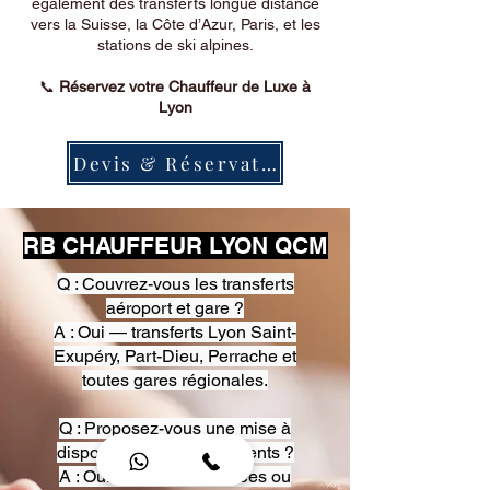
également des transferts longue distance
vers la Suisse, la Côte d’Azur, Paris, et les
stations de ski alpines.
📞
Réservez votre Chauffeur de Luxe à
Lyon
Devis & Réservation
RB CHAUFFEUR LYON QCM
Q : Couvrez-vous les transferts
aéroport et gare ?
A : Oui — transferts Lyon Saint-
Exupéry, Part-Dieu, Perrache et
toutes gares régionales.
Q : Proposez-vous une mise à
disposition pour événements ?
A : Oui — heures, journées ou