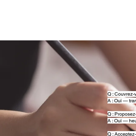
Q : Couvrez-v
A : Oui — tra
Q : Proposez
A : Oui — heu
Q : Acceptez