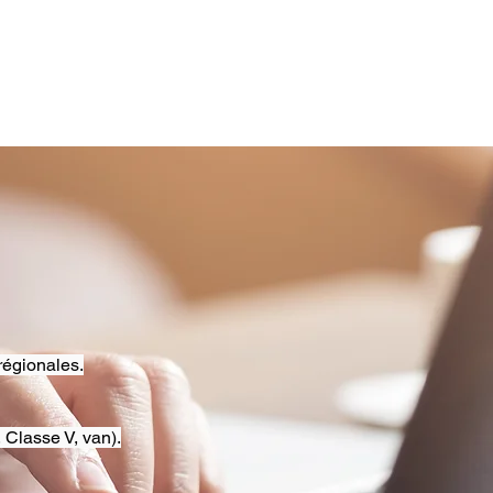
régionales.
 Classe V, van).