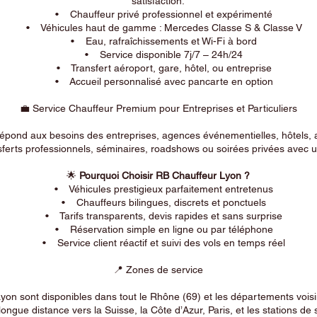
satisfaction.
• Chauffeur privé professionnel et expérimenté
• Véhicules haut de gamme : Mercedes Classe S & Classe V
• Eau, rafraîchissements et Wi-Fi à bord
• Service disponible 7j/7 – 24h/24
• Transfert aéroport, gare, hôtel, ou entreprise
• Accueil personnalisé avec pancarte en option
💼 Service Chauffeur Premium pour Entreprises et Particuliers
répond aux besoins des entreprises, agences événementielles, hôtels, 
ferts professionnels, séminaires, roadshows ou soirées privées avec un
🌟
Pourquoi Choisir RB Chauffeur Lyon ?
• Véhicules prestigieux parfaitement entretenus
• Chauffeurs bilingues, discrets et ponctuels
• Tarifs transparents, devis rapides et sans surprise
• Réservation simple en ligne ou par téléphone
• Service client réactif et suivi des vols en temps réel
📍 Zones de service
on sont disponibles dans tout le Rhône (69) et les départements voi
longue distance vers la Suisse, la Côte d’Azur, Paris, et les stations de 