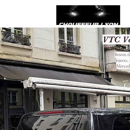
VTC Vo
Besoin d
69000, 
Mercede