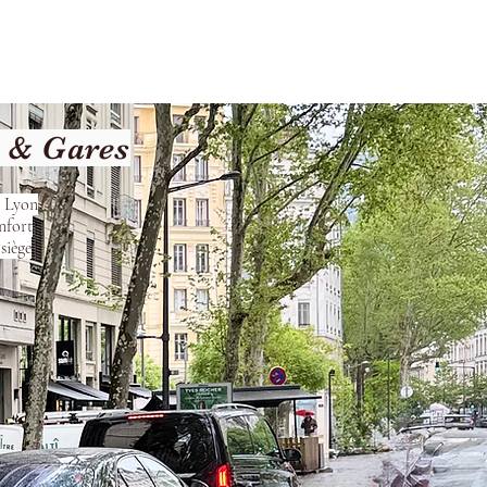
Terms and Conditions
t & Gares
s Lyon
nfort
siège