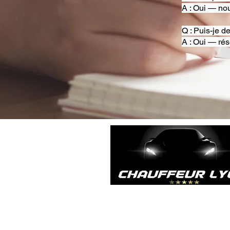
A : Oui — nou
Q : Puis-je d
A : Oui — rés