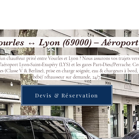
Welcome
Contact
Our Services
urles ↔ Lyon (69000) – Aéropor
’un chauffeur privé entre Vourles et Lyon ? Nous assurons vos trajets ver
l’aéroport Lyon‑Saint‑Exupéry (LYS) et les gares Part‑Dieu/Perrache. Co
s (Classe V & Berline), prise en charge soignée, eau & chargeurs à bord, 
bébé/ réhausseur sur demande, 24/7.
Devis & Réservation