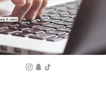
se V, van).
Tel.+33 07 85 80 48 00 |
CGV