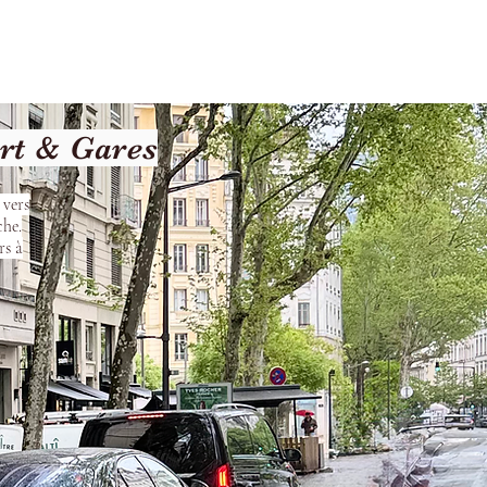
Terms and Conditions
rt & Gares
 vers
che.
rs à