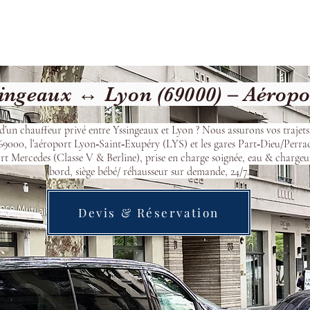
Welcome
Contact
Our Services
ngeaux ↔ Lyon (69000) – Aéropo
d’un chauffeur privé entre Yssingeaux et Lyon ? Nous assurons vos trajets
9000, l’aéroport Lyon‑Saint‑Exupéry (LYS) et les gares Part‑Dieu/Perra
t Mercedes (Classe V & Berline), prise en charge soignée, eau & chargeu
bord, siège bébé/ réhausseur sur demande, 24/7.
Devis & Réservation