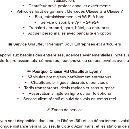
satisfaction.
• Chauffeur privé professionnel et expérimenté
• Véhicules haut de gamme : Mercedes Classe S & Classe V
• Eau, rafraîchissements et Wi-Fi à bord
• Service disponible 7j/7 – 24h/24
• Transfert aéroport, gare, hôtel, ou entreprise
• Accueil personnalisé avec pancarte en option
💼 Service Chauffeur Premium pour Entreprises et Particuliers
répond aux besoins des entreprises, agences événementielles, hôtels, 
ferts professionnels, séminaires, roadshows ou soirées privées avec un
🌟
Pourquoi Choisir RB Chauffeur Lyon ?
• Véhicules prestigieux parfaitement entretenus
• Chauffeurs bilingues, discrets et ponctuels
• Tarifs transparents, devis rapides et sans surprise
• Réservation simple en ligne ou par téléphone
• Service client réactif et suivi des vols en temps réel
📍 Zones de service
on sont disponibles dans tout le Rhône (69) et les départements voi
longue distance vers la Suisse, la Côte d’Azur, Paris, et les stations de 