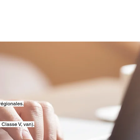
régionales.
 Classe V, van).