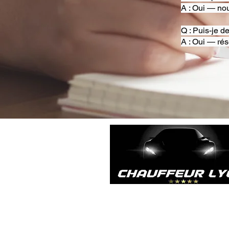
A : Oui — nou
Q : Puis-je d
A : Oui — rés