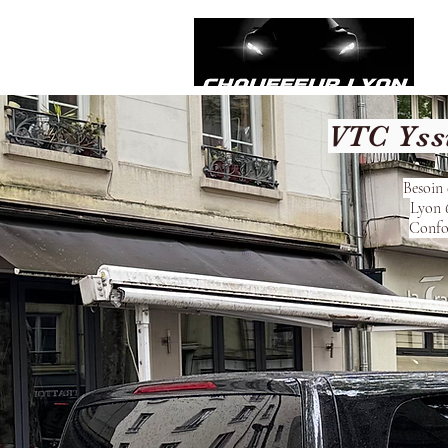
VTC Yssi
Besoin 
Lyon 6
Confor