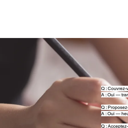
Q : Couvrez-v
A : Oui — tra
Q : Proposez
A : Oui — heu
Q : Acceptez