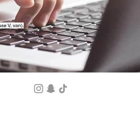
se V, van).
Tel.+33 07 85 80 48 00 |
CGV