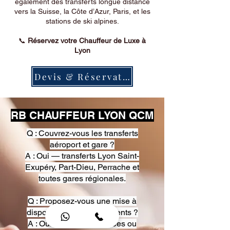
également des transferts longue distance
vers la Suisse, la Côte d’Azur, Paris, et les
stations de ski alpines.
📞
Réservez votre Chauffeur de Luxe à
Lyon
Devis & Réservation
RB CHAUFFEUR LYON QCM
Q : Couvrez-vous les transferts
aéroport et gare ?
A : Oui — transferts Lyon Saint-
Exupéry, Part-Dieu, Perrache et
toutes gares régionales.
Q : Proposez-vous une mise à
disposition pour événements ?
A : Oui — heures, journées ou