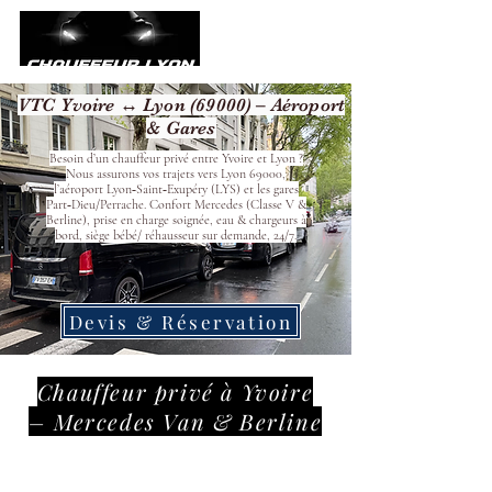
VTC Yvoire ↔ Lyon (69000) – Aéroport
& Gares
Besoin d’un chauffeur privé entre Yvoire et Lyon ?
Nous assurons vos trajets vers Lyon 69000,
l’aéroport Lyon‑Saint‑Exupéry (LYS) et les gares
Part‑Dieu/Perrache. Confort Mercedes (Classe V &
Berline), prise en charge soignée, eau & chargeurs à
bord, siège bébé/ réhausseur sur demande, 24/7.
Devis & Réservation
Chauffeur privé à Yvoire
– Mercedes Van & Berline