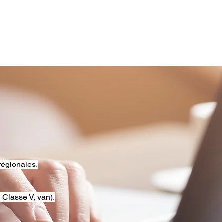
régionales.
 Classe V, van).