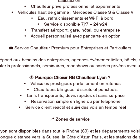
satisfaction.
• Chauffeur privé professionnel et expérimenté
• Véhicules haut de gamme : Mercedes Classe S & Classe V
• Eau, rafraîchissements et Wi-Fi à bord
• Service disponible 7j/7 – 24h/24
• Transfert aéroport, gare, hôtel, ou entreprise
• Accueil personnalisé avec pancarte en option
💼 Service Chauffeur Premium pour Entreprises et Particuliers
répond aux besoins des entreprises, agences événementielles, hôtels, 
ferts professionnels, séminaires, roadshows ou soirées privées avec un
🌟
Pourquoi Choisir RB Chauffeur Lyon ?
• Véhicules prestigieux parfaitement entretenus
• Chauffeurs bilingues, discrets et ponctuels
• Tarifs transparents, devis rapides et sans surprise
• Réservation simple en ligne ou par téléphone
• Service client réactif et suivi des vols en temps réel
📍 Zones de service
on sont disponibles dans tout le Rhône (69) et les départements voi
longue distance vers la Suisse, la Côte d’Azur, Paris, et les stations de 