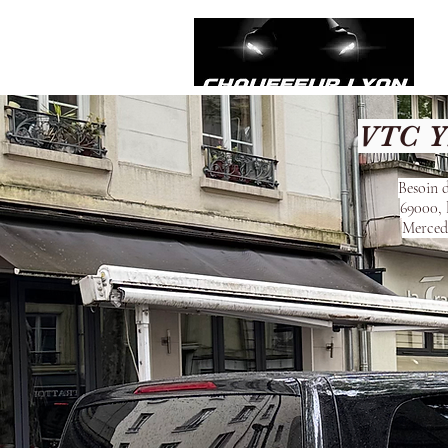
VTC Yz
Besoin d
69000, 
Mercede