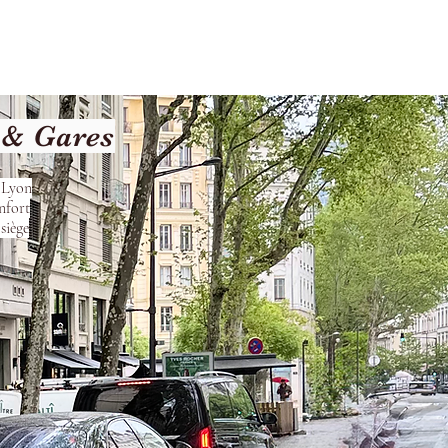
Terms and Conditions
 & Gares
s Lyon
nfort
siège