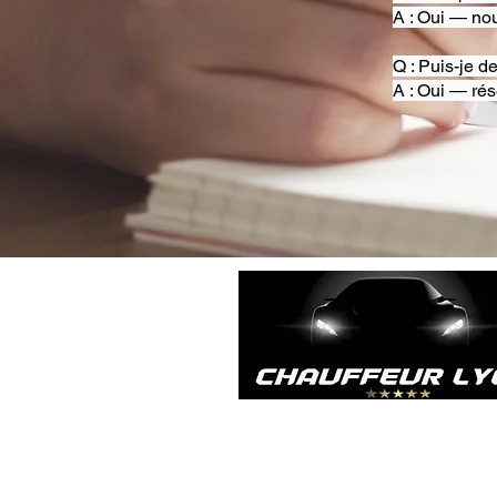
A : Oui — nou
Q : Puis-je d
A : Oui — rés