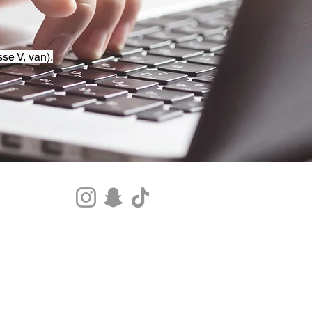
se V, van).
Tel.+33 07 85 80 48 00 |
CGV