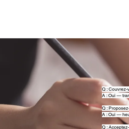
Q : Couvrez-v
A : Oui — tra
Q : Proposez
A : Oui — heu
Q : Acceptez