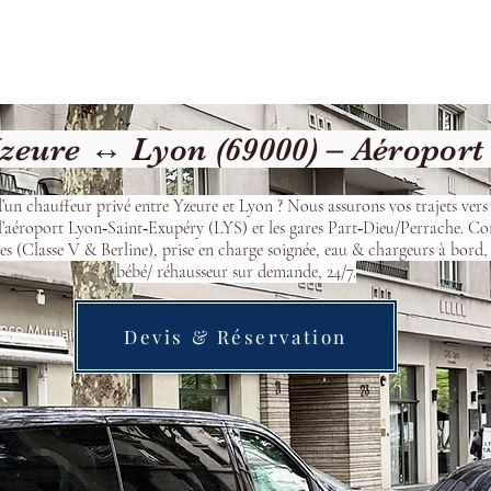
Welcome
Contact
Our Services
eure ↔ Lyon (69000) – Aéroport
’un chauffeur privé entre Yzeure et Lyon ? Nous assurons vos trajets ver
l’aéroport Lyon‑Saint‑Exupéry (LYS) et les gares Part‑Dieu/Perrache. Co
s (Classe V & Berline), prise en charge soignée, eau & chargeurs à bord, 
bébé/ réhausseur sur demande, 24/7.
Devis & Réservation