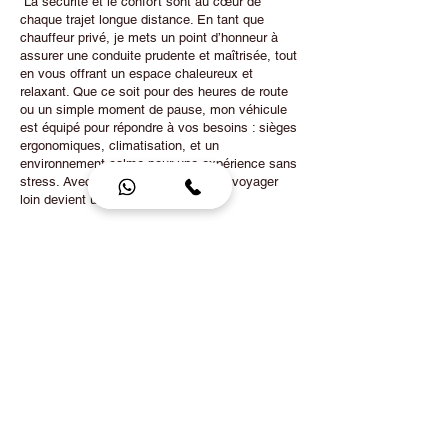
“La sécurité et le confort sont au cœur de
chaque trajet longue distance. En tant que
chauffeur privé, je mets un point d’honneur à
assurer une conduite prudente et maîtrisée, tout
en vous offrant un espace chaleureux et
relaxant. Que ce soit pour des heures de route
ou un simple moment de pause, mon véhicule
est équipé pour répondre à vos besoins : sièges
ergonomiques, climatisation, et un
environnement calme pour une expérience sans
stress. Avec
RBCHAUFFEURLYON
, voyager
loin devient un véritable plaisir.”
Tel.+33
07 85 80 48 00
|
Tel. +33785804800