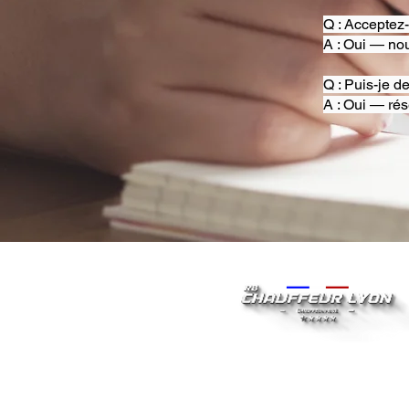
Q : Acceptez
A : Oui — nou
Q : Puis-je d
A : Oui — rés