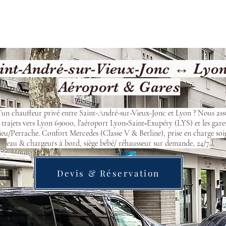
cueil
Devis & Réservation
Transfert
Nos véhicu
nt-André-sur-Vieux-Jonc ↔ Lyon 
Aéroport & Gares
’un chauffeur privé entre Saint-André-sur-Vieux-Jonc et Lyon ? Nous as
 trajets vers Lyon 69000, l’aéroport Lyon‑Saint‑Exupéry (LYS) et les gare
eu/Perrache. Confort Mercedes (Classe V & Berline), prise en charge soi
eau & chargeurs à bord, siège bébé/ réhausseur sur demande, 24/7.
Devis & Réservation