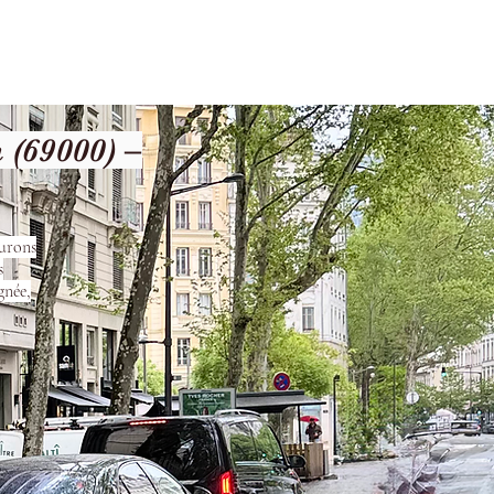
les
Nos Services
Contact
(69000) –
surons
s
gnée,