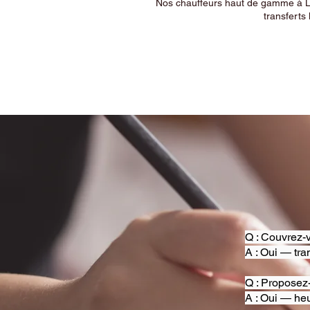
Nos chauffeurs haut de gamme à Ly
transferts 
Q : Couvrez-v
A : Oui — tra
Q : Proposez
A : Oui — heu