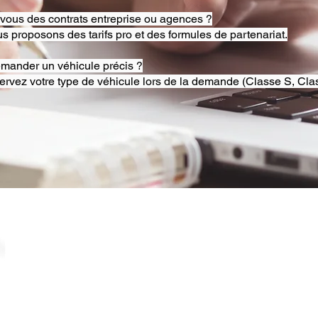
-vous des contrats entreprise ou agences ?
s proposons des tarifs pro et des formules de partenariat.
emander un véhicule précis ?
ervez votre type de véhicule lors de la demande (Classe S, Clas
© 2025 RB Chauffeur Lyon. Tous droits réservés. |
​SINCE 2020 | Siren 882092562 ​