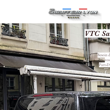
Ac
VTC Sai
Besoin d
vos
Part‑Di