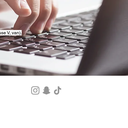
se V, van).
Tel.+33 07 85 80 48 00 |
CGV