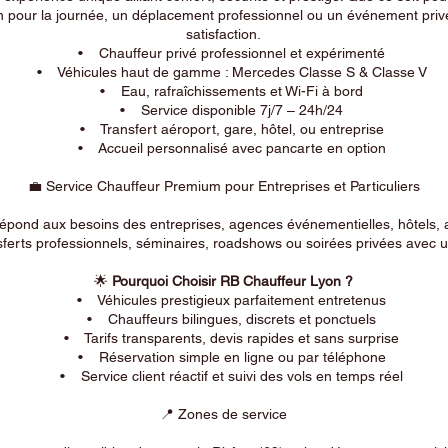
n pour la journée, un déplacement professionnel ou un événement privé
satisfaction.
• Chauffeur privé professionnel et expérimenté
• Véhicules haut de gamme : Mercedes Classe S & Classe V
• Eau, rafraîchissements et Wi-Fi à bord
• Service disponible 7j/7 – 24h/24
• Transfert aéroport, gare, hôtel, ou entreprise
• Accueil personnalisé avec pancarte en option
💼 Service Chauffeur Premium pour Entreprises et Particuliers
répond aux besoins des entreprises, agences événementielles, hôtels, 
ferts professionnels, séminaires, roadshows ou soirées privées avec un
🌟
Pourquoi Choisir RB Chauffeur Lyon ?
• Véhicules prestigieux parfaitement entretenus
• Chauffeurs bilingues, discrets et ponctuels
• Tarifs transparents, devis rapides et sans surprise
• Réservation simple en ligne ou par téléphone
• Service client réactif et suivi des vols en temps réel
📍 Zones de service