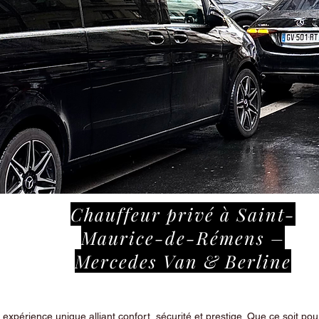
Chauffeur privé à Saint-
Maurice-de-Rémens –
Mercedes Van & Berline
périence unique alliant confort, sécurité et prestige. Que ce soit pour