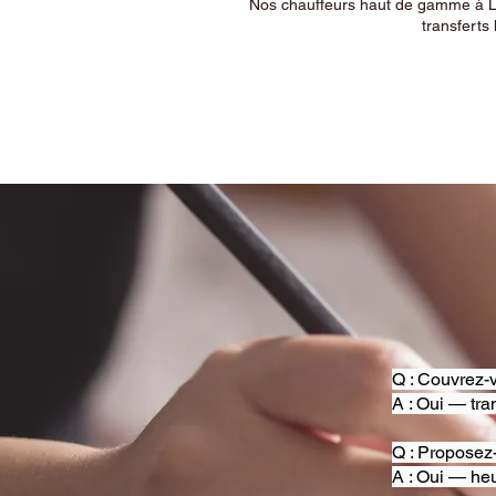
Nos chauffeurs haut de gamme à Ly
transferts 
Q : Couvrez-v
A : Oui — tra
Q : Proposez
A : Oui — heu