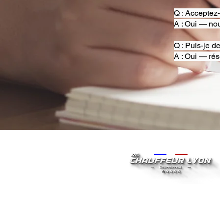
Q : Acceptez
A : Oui — nou
Q : Puis-je d
A : Oui — rés