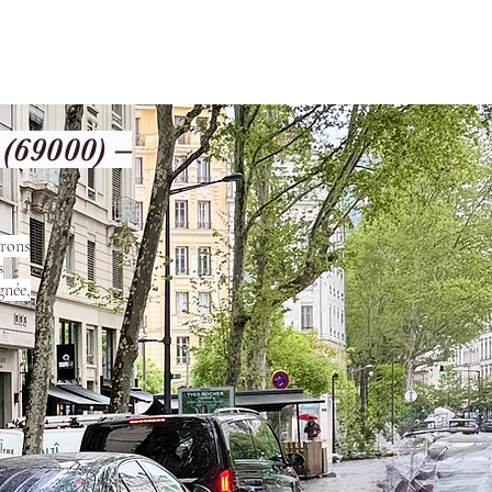
les
Nos Services
Contact
69000) –
urons
s
gnée,