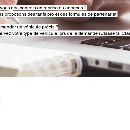
-vous des contrats entreprise ou agences ?
s proposons des tarifs pro et des formules de partenariat.
emander un véhicule précis ?
ervez votre type de véhicule lors de la demande (Classe S, Clas
© 2025 RB Chauffeur Lyon. Tous droits réservés. |
​SINCE 2020 | Siren 882092562 ​