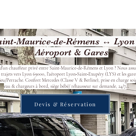
cueil
Devis & Réservation
Transfert
Nos véhicu
int-Maurice-de-Rémens ↔ Lyon (
Aéroport & Gares
d’un chauffeur privé entre Saint-Maurice-de-Rémens et Lyon ? Nous ass
 trajets vers Lyon 69000, l’aéroport Lyon‑Saint‑Exupéry (LYS) et les gare
eu/Perrache. Confort Mercedes (Classe V & Berline), prise en charge soi
eau & chargeurs à bord, siège bébé/ réhausseur sur demande, 24/7.
Devis & Réservation