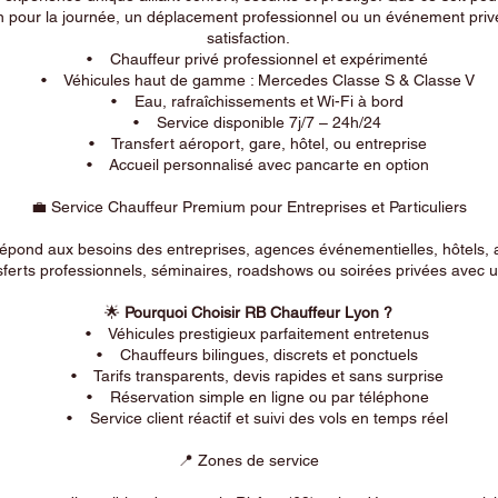
n pour la journée, un déplacement professionnel ou un événement privé
satisfaction.
• Chauffeur privé professionnel et expérimenté
• Véhicules haut de gamme : Mercedes Classe S & Classe V
• Eau, rafraîchissements et Wi-Fi à bord
• Service disponible 7j/7 – 24h/24
• Transfert aéroport, gare, hôtel, ou entreprise
• Accueil personnalisé avec pancarte en option
💼 Service Chauffeur Premium pour Entreprises et Particuliers
répond aux besoins des entreprises, agences événementielles, hôtels, 
ferts professionnels, séminaires, roadshows ou soirées privées avec un
🌟
Pourquoi Choisir RB Chauffeur Lyon ?
• Véhicules prestigieux parfaitement entretenus
• Chauffeurs bilingues, discrets et ponctuels
• Tarifs transparents, devis rapides et sans surprise
• Réservation simple en ligne ou par téléphone
• Service client réactif et suivi des vols en temps réel
📍 Zones de service