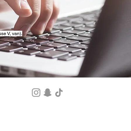
se V, van).
Tel.+33 07 85 80 48 00 |
CGV