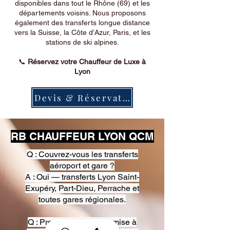
disponibles dans tout le Rhône (69) et les
départements voisins. Nous proposons
également des transferts longue distance
vers la Suisse, la Côte d’Azur, Paris, et les
stations de ski alpines.
📞
Réservez votre Chauffeur de Luxe à
Lyon
Devis & Réservation
RB CHAUFFEUR LYON QCM
Q : Couvrez-vous les transferts
aéroport et gare ?
A : Oui — transferts Lyon Saint-
Exupéry, Part-Dieu, Perrache et
toutes gares régionales.
Q : Proposez-vous une mise à