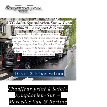
VTC Saint-Symphorien-Sur ↔ Lyon
(69000) – Aéroport & Gares
Besoin d’un chauffeur privé entre Saint-
Symphorien-Sur et Lyon ? Nous assurons vos trajets
vers Lyon 69000, l’aéroport Lyon‑Saint‑Exupéry
(LYS) et les gares Part‑Dieu/Perrache. Confort
Mercedes (Classe V & Berline), prise en charge
soignée, eau & chargeurs à bord, siège bébé/
réhausseur sur demande, 24/7.
Devis & Réservation
Chauffeur privé à Saint-
Symphorien-Sur –
Mercedes Van & Berline