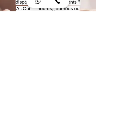
disposition pour événements ?
A : Oui — heures, journées ou
multi-jours, avec véhicules
adaptés (Classe S, Classe V,
van).
Q : Acceptez-vous des contrats
entreprise ou agences ?
A : Oui — nous proposons des
tarifs pro et des formules de
partenariat.
Q : Puis-je demander un véhicule
précis ?
A : Oui — réservez votre type de
véhicule lors de la demande
(Classe S, Classe V, van).