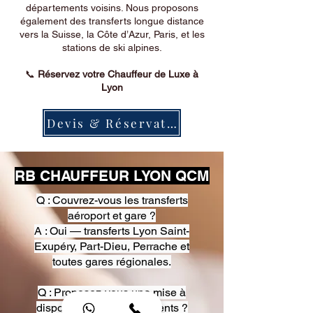
départements voisins. Nous proposons
également des transferts longue distance
vers la Suisse, la Côte d’Azur, Paris, et les
stations de ski alpines.
📞
Réservez votre Chauffeur de Luxe à
Lyon
Devis & Réservation
RB CHAUFFEUR LYON QCM
Q : Couvrez-vous les transferts
aéroport et gare ?
A : Oui — transferts Lyon Saint-
Exupéry, Part-Dieu, Perrache et
toutes gares régionales.
Q : Proposez-vous une mise à
disposition pour événements ?