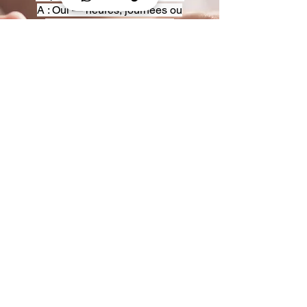
A : Oui — heures, journées ou
multi-jours, avec véhicules
adaptés (Classe S, Classe V,
van).
Q : Acceptez-vous des contrats
entreprise ou agences ?
A : Oui — nous proposons des
tarifs pro et des formules de
partenariat.
Q : Puis-je demander un véhicule
précis ?
A : Oui — réservez votre type de
véhicule lors de la demande
(Classe S, Classe V, van).