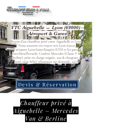
VTC Aiguebelle ↔ Lyon (69000) –
Aéroport & Gares
Besoin d’un chauffeur privé entre Aiguebelle et Lyon
? Nous assurons vos trajets vers Lyon 69000,
l’aéroport Lyon‑Saint‑Exupéry (LYS) et les gares
Part‑Dieu/Perrache. Confort Mercedes (Classe V &
Berline), prise en charge soignée, eau & chargeurs à
bord, siège bébé/ réhausseur sur demande, 24/7.
Devis & Réservation
Chauffeur privé à
Aiguebelle – Mercedes
Van & Berline