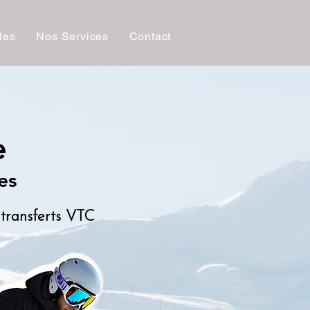
les
Nos Services
Contact
e
es
e transferts VTC