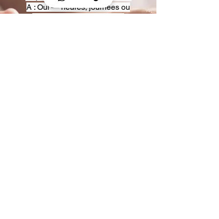
A : Oui — heures, journées ou
multi-jours, avec véhicules
adaptés (Classe S, Classe V,
van).
Q : Acceptez-vous des contrats
entreprise ou agences ?
A : Oui — nous proposons des
tarifs pro et des formules de
partenariat.
Q : Puis-je demander un véhicule
précis ?
A : Oui — réservez votre type de
véhicule lors de la demande
(Classe S, Classe V, van).