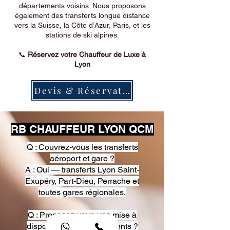
départements voisins. Nous proposons
également des transferts longue distance
vers la Suisse, la Côte d’Azur, Paris, et les
stations de ski alpines.
📞
Réservez votre Chauffeur de Luxe à
Lyon
Devis & Réservation
RB CHAUFFEUR LYON QCM
Q : Couvrez-vous les transferts
aéroport et gare ?
A : Oui — transferts Lyon Saint-
Exupéry, Part-Dieu, Perrache et
toutes gares régionales.
Q : Proposez-vous une mise à
disposition pour événements ?