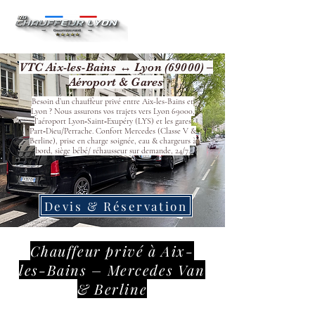
VTC Aix-les-Bains ↔ Lyon (69000) –
Aéroport & Gares
Besoin d’un chauffeur privé entre Aix-les-Bains et
Lyon ? Nous assurons vos trajets vers Lyon 69000,
l’aéroport Lyon‑Saint‑Exupéry (LYS) et les gares
Part‑Dieu/Perrache. Confort Mercedes (Classe V &
Berline), prise en charge soignée, eau & chargeurs à
bord, siège bébé/ réhausseur sur demande, 24/7.
Devis & Réservation
Chauffeur privé à Aix-
les-Bains – Mercedes Van
& Berline