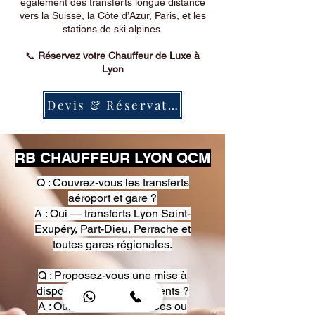
également des transferts longue distance
vers la Suisse, la Côte d’Azur, Paris, et les
stations de ski alpines.
📞
Réservez votre Chauffeur de Luxe à
Lyon
Devis & Réservation
RB CHAUFFEUR LYON QCM
Q : Couvrez-vous les transferts
aéroport et gare ?
A : Oui — transferts Lyon Saint-
Exupéry, Part-Dieu, Perrache et
toutes gares régionales.
Q : Proposez-vous une mise à
disposition pour événements ?
A : Oui — heures, journées ou