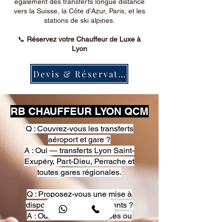
également des transferts longue distance
vers la Suisse, la Côte d’Azur, Paris, et les
stations de ski alpines.
📞
Réservez votre Chauffeur de Luxe à
Lyon
Devis & Réservation
RB CHAUFFEUR LYON QCM
Q : Couvrez-vous les transferts
aéroport et gare ?
A : Oui — transferts Lyon Saint-
Exupéry, Part-Dieu, Perrache et
toutes gares régionales.
Q : Proposez-vous une mise à
disposition pour événements ?
A : Oui — heures, journées ou