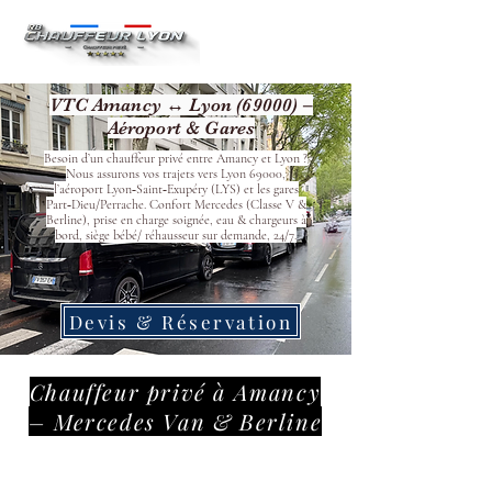
VTC Amancy ↔ Lyon (69000) –
Aéroport & Gares
Besoin d’un chauffeur privé entre Amancy et Lyon ?
Nous assurons vos trajets vers Lyon 69000,
l’aéroport Lyon‑Saint‑Exupéry (LYS) et les gares
Part‑Dieu/Perrache. Confort Mercedes (Classe V &
Berline), prise en charge soignée, eau & chargeurs à
bord, siège bébé/ réhausseur sur demande, 24/7.
Devis & Réservation
Chauffeur privé à Amancy
– Mercedes Van & Berline