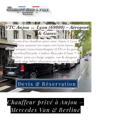
VTC Anjou ↔ Lyon (69000) – Aéroport
& Gares
Besoin d’un chauffeur privé entre Anjou et Lyon ?
Nous assurons vos trajets vers Lyon 69000,
l’aéroport Lyon‑Saint‑Exupéry (LYS) et les gares
Part‑Dieu/Perrache. Confort Mercedes (Classe V &
Berline), prise en charge soignée, eau & chargeurs à
bord, siège bébé/ réhausseur sur demande, 24/7.
Devis & Réservation
Chauffeur privé à Anjou –
Mercedes Van & Berline