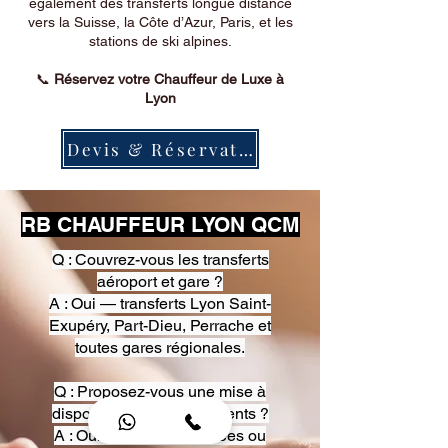
également des transferts longue distance
vers la Suisse, la Côte d’Azur, Paris, et les
stations de ski alpines.
📞
Réservez votre Chauffeur de Luxe à
Lyon
Devis & Réservation
RB CHAUFFEUR LYON QCM
Q : Couvrez-vous les transferts
aéroport et gare ?
A : Oui — transferts Lyon Saint-
Exupéry, Part-Dieu, Perrache et
toutes gares régionales.
Q : Proposez-vous une mise à
disposition pour événements ?
A : Oui — heures, journées ou