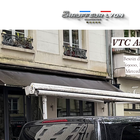
Ac
VTC An
Besoin d
69000, 
Mercede