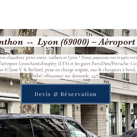
cueil
Devis & Réservation
Transfert
Nos véhicu
thon ↔ Lyon (69000) – Aéroport
’un chauffeur privé entre Anthon et Lyon ? Nous assurons vos trajets ver
l’aéroport Lyon‑Saint‑Exupéry (LYS) et les gares Part‑Dieu/Perrache. Co
s (Classe V & Berline), prise en charge soignée, eau & chargeurs à bord, 
bébé/ réhausseur sur demande, 24/7.
Devis & Réservation