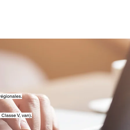
régionales.
 Classe V, van).