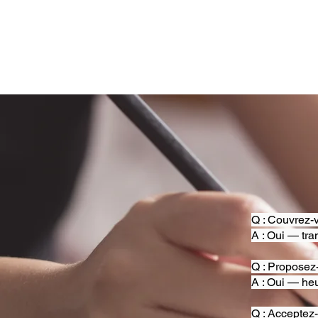
Q : Couvrez-v
A : Oui — tra
Q : Proposez
A : Oui — heu
Q : Acceptez