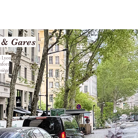
les
Nos Services
Contact
 & Gares
s Lyon
nfort
siège