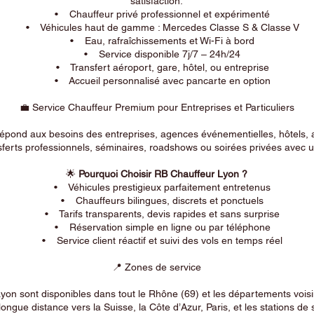
satisfaction.
• Chauffeur privé professionnel et expérimenté
• Véhicules haut de gamme : Mercedes Classe S & Classe V
• Eau, rafraîchissements et Wi-Fi à bord
• Service disponible 7j/7 – 24h/24
• Transfert aéroport, gare, hôtel, ou entreprise
• Accueil personnalisé avec pancarte en option
💼 Service Chauffeur Premium pour Entreprises et Particuliers
répond aux besoins des entreprises, agences événementielles, hôtels, 
ferts professionnels, séminaires, roadshows ou soirées privées avec un
🌟
Pourquoi Choisir RB Chauffeur Lyon ?
• Véhicules prestigieux parfaitement entretenus
• Chauffeurs bilingues, discrets et ponctuels
• Tarifs transparents, devis rapides et sans surprise
• Réservation simple en ligne ou par téléphone
• Service client réactif et suivi des vols en temps réel
📍 Zones de service
on sont disponibles dans tout le Rhône (69) et les départements voi
longue distance vers la Suisse, la Côte d’Azur, Paris, et les stations de 