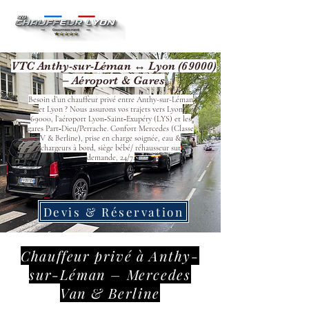
VTC Anthy-sur-Léman ↔ Lyon (69000)
– Aéroport & Gares
Besoin d’un chauffeur privé entre Anthy-sur-Léman
et Lyon ? Nous assurons vos trajets vers Lyon
69000, l’aéroport Lyon‑Saint‑Exupéry (LYS) et les
gares Part‑Dieu/Perrache. Confort Mercedes (Classe
V & Berline), prise en charge soignée, eau &
chargeurs à bord, siège bébé/ réhausseur sur
demande, 24/7.
Devis & Réservation
Chauffeur privé à Anthy-
sur-Léman – Mercedes
Van & Berline