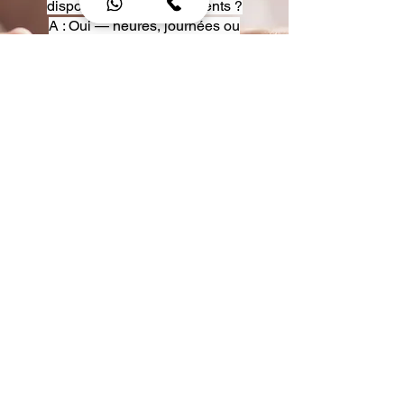
disposition pour événements ?
A : Oui — heures, journées ou
multi-jours, avec véhicules
adaptés (Classe S, Classe V,
van).
Q : Acceptez-vous des contrats
entreprise ou agences ?
A : Oui — nous proposons des
tarifs pro et des formules de
partenariat.
Q : Puis-je demander un véhicule
précis ?
A : Oui — réservez votre type de
véhicule lors de la demande
(Classe S, Classe V, van).