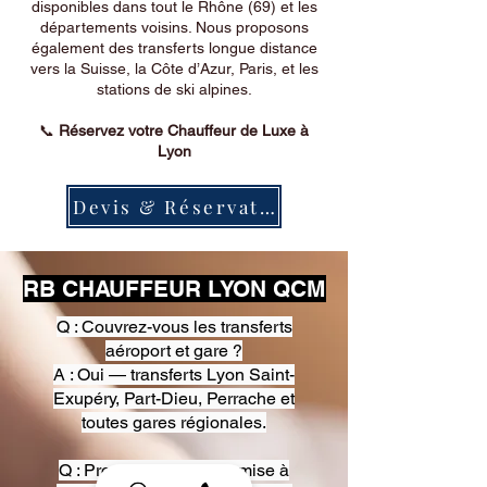
disponibles dans tout le Rhône (69) et les
départements voisins. Nous proposons
également des transferts longue distance
vers la Suisse, la Côte d’Azur, Paris, et les
stations de ski alpines.
📞
Réservez votre Chauffeur de Luxe à
Lyon
Devis & Réservation
RB CHAUFFEUR LYON QCM
Q : Couvrez-vous les transferts
aéroport et gare ?
A : Oui — transferts Lyon Saint-
Exupéry, Part-Dieu, Perrache et
toutes gares régionales.
Q : Proposez-vous une mise à