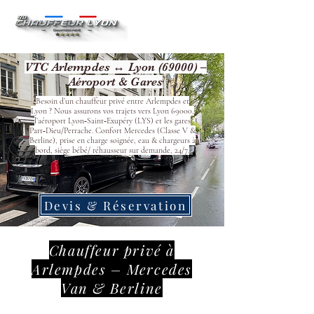
VTC Arlempdes ↔ Lyon (69000) –
Aéroport & Gares
Besoin d’un chauffeur privé entre Arlempdes et
Lyon ? Nous assurons vos trajets vers Lyon 69000,
l’aéroport Lyon‑Saint‑Exupéry (LYS) et les gares
Part‑Dieu/Perrache. Confort Mercedes (Classe V &
Berline), prise en charge soignée, eau & chargeurs à
bord, siège bébé/ réhausseur sur demande, 24/7.
Devis & Réservation
Chauffeur privé à
Arlempdes – Mercedes
Van & Berline