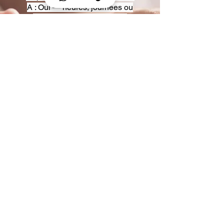
A : Oui — heures, journées ou
multi-jours, avec véhicules
adaptés (Classe S, Classe V,
van).
Q : Acceptez-vous des contrats
entreprise ou agences ?
A : Oui — nous proposons des
tarifs pro et des formules de
partenariat.
Q : Puis-je demander un véhicule
précis ?
A : Oui — réservez votre type de
véhicule lors de la demande
(Classe S, Classe V, van).