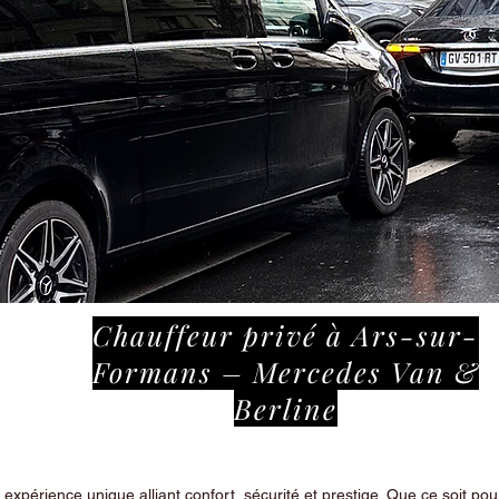
Chauffeur privé à Ars-sur-
Formans – Mercedes Van &
Berline
périence unique alliant confort, sécurité et prestige. Que ce soit pour