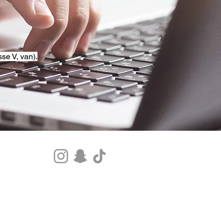
se V, van).
Tel.+33 07 85 80 48 00 |
CGV