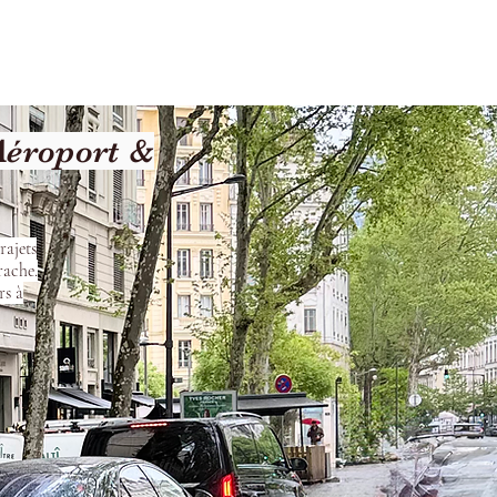
les
Nos Services
Contact
Aéroport &
rajets
rache.
rs à