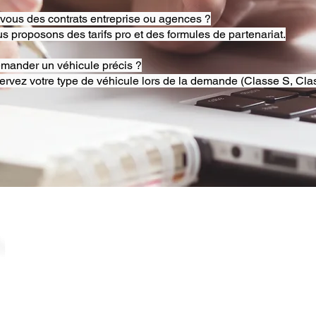
-vous des contrats entreprise ou agences ?
s proposons des tarifs pro et des formules de partenariat.
emander un véhicule précis ?
ervez votre type de véhicule lors de la demande (Classe S, Clas
© 2025 RB Chauffeur Lyon. Tous droits réservés. |
​SINCE 2020 | Siren 882092562 ​