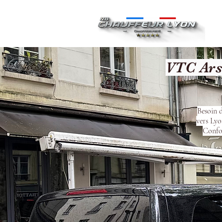
Ac
VTC Ars
Besoin d
vers Lyo
Confor