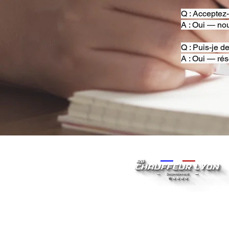
Q : Acceptez
A : Oui — nou
Q : Puis-je d
A : Oui — rés