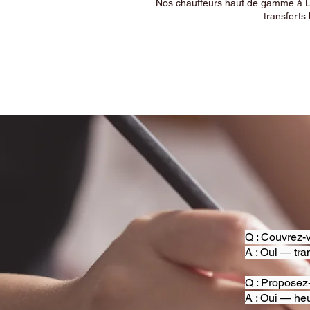
Nos chauffeurs haut de gamme à Ly
transferts 
Q : Couvrez-v
A : Oui — tra
Q : Proposez
A : Oui — heu