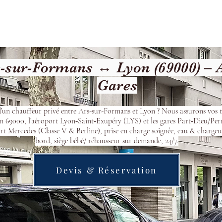
cueil
Devis & Réservation
Transfert
Nos véhicu
-sur-Formans ↔ Lyon (69000) – 
Gares
’un chauffeur privé entre Ars-sur-Formans et Lyon ? Nous assurons vos t
n 69000, l’aéroport Lyon‑Saint‑Exupéry (LYS) et les gares Part‑Dieu/Per
t Mercedes (Classe V & Berline), prise en charge soignée, eau & chargeu
bord, siège bébé/ réhausseur sur demande, 24/7.
Devis & Réservation