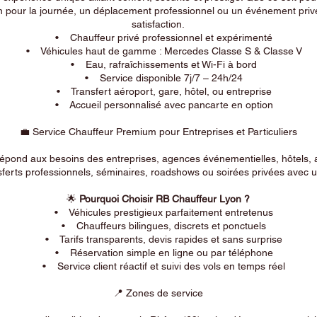
n pour la journée, un déplacement professionnel ou un événement privé
satisfaction.
• Chauffeur privé professionnel et expérimenté
• Véhicules haut de gamme : Mercedes Classe S & Classe V
• Eau, rafraîchissements et Wi-Fi à bord
• Service disponible 7j/7 – 24h/24
• Transfert aéroport, gare, hôtel, ou entreprise
• Accueil personnalisé avec pancarte en option
💼 Service Chauffeur Premium pour Entreprises et Particuliers
répond aux besoins des entreprises, agences événementielles, hôtels, 
ferts professionnels, séminaires, roadshows ou soirées privées avec un
🌟
Pourquoi Choisir RB Chauffeur Lyon ?
• Véhicules prestigieux parfaitement entretenus
• Chauffeurs bilingues, discrets et ponctuels
• Tarifs transparents, devis rapides et sans surprise
• Réservation simple en ligne ou par téléphone
• Service client réactif et suivi des vols en temps réel
📍 Zones de service