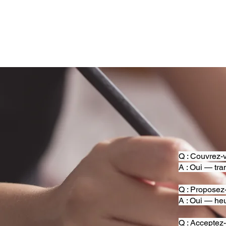
Q : Couvrez-v
A : Oui — tra
Q : Proposez
A : Oui — heu
Q : Acceptez