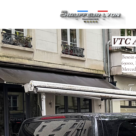
Ac
VTC A
Besoin 
69000, 
Mercede