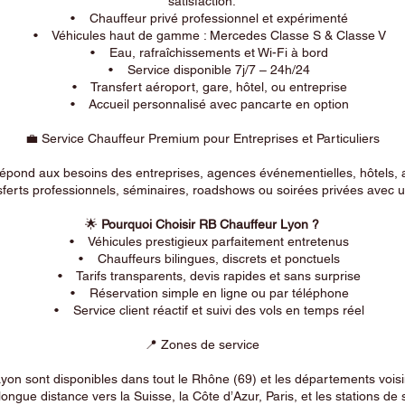
satisfaction.
• Chauffeur privé professionnel et expérimenté
• Véhicules haut de gamme : Mercedes Classe S & Classe V
• Eau, rafraîchissements et Wi-Fi à bord
• Service disponible 7j/7 – 24h/24
• Transfert aéroport, gare, hôtel, ou entreprise
• Accueil personnalisé avec pancarte en option
💼 Service Chauffeur Premium pour Entreprises et Particuliers
répond aux besoins des entreprises, agences événementielles, hôtels, 
ferts professionnels, séminaires, roadshows ou soirées privées avec un
🌟
Pourquoi Choisir RB Chauffeur Lyon ?
• Véhicules prestigieux parfaitement entretenus
• Chauffeurs bilingues, discrets et ponctuels
• Tarifs transparents, devis rapides et sans surprise
• Réservation simple en ligne ou par téléphone
• Service client réactif et suivi des vols en temps réel
📍 Zones de service
on sont disponibles dans tout le Rhône (69) et les départements voi
longue distance vers la Suisse, la Côte d’Azur, Paris, et les stations de 