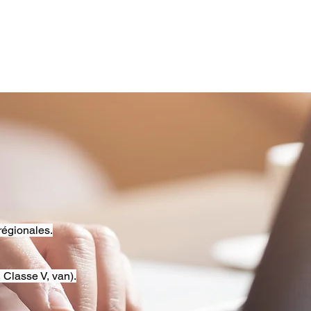
régionales.
 Classe V, van).