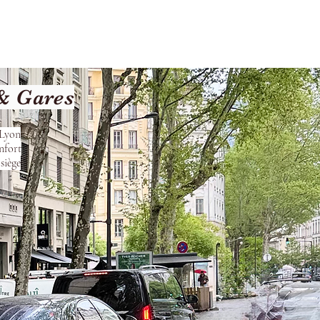
les
Nos Services
Contact
 & Gares
 Lyon
nfort
siège