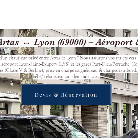
cueil
Devis & Réservation
Transfert
Nos véhicu
rtas ↔ Lyon (69000) – Aéroport
d’un chauffeur privé entre Artas et Lyon ? Nous assurons vos trajets vers
l’aéroport Lyon‑Saint‑Exupéry (LYS) et les gares Part‑Dieu/Perrache. Co
s (Classe V & Berline), prise en charge soignée, eau & chargeurs à bord, 
bébé/ réhausseur sur demande, 24/7.
Devis & Réservation