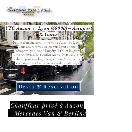
VTC Auzon ↔ Lyon (69000) – Aéroport
& Gares
Besoin d’un chauffeur privé entre Auzon et Lyon ?
Nous assurons vos trajets vers Lyon 69000,
l’aéroport Lyon‑Saint‑Exupéry (LYS) et les gares
Part‑Dieu/Perrache. Confort Mercedes (Classe V &
Berline), prise en charge soignée, eau & chargeurs à
bord, siège bébé/ réhausseur sur demande, 24/7.
Devis & Réservation
Chauffeur privé à Auzon
– Mercedes Van & Berline