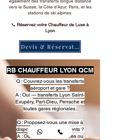
également des transferts longue distance
vers la Suisse, la Côte d’Azur, Paris, et les
stations de ski alpines.
📞
Réservez votre Chauffeur de Luxe à
Lyon
Devis & Réservation
RB CHAUFFEUR LYON QCM
Q : Couvrez-vous les transferts
aéroport et gare ?
A : Oui — transferts Lyon Saint-
Exupéry, Part-Dieu, Perrache et
toutes gares régionales.
Q : Proposez-vous une mise à
disposition pour événements ?
A : Oui — heures, journées ou