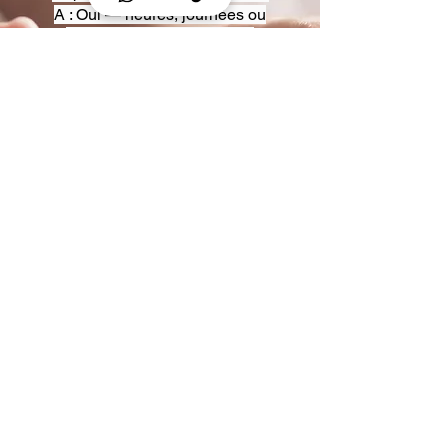
A : Oui — heures, journées ou
multi-jours, avec véhicules
adaptés (Classe S, Classe V,
van).
Q : Acceptez-vous des contrats
entreprise ou agences ?
A : Oui — nous proposons des
tarifs pro et des formules de
partenariat.
Q : Puis-je demander un véhicule
précis ?
A : Oui — réservez votre type de
véhicule lors de la demande
(Classe S, Classe V, van).