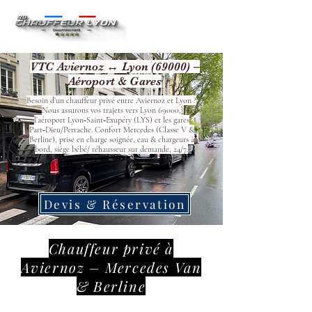
VTC Aviernoz ↔ Lyon (69000) –
Aéroport & Gares
Besoin d’un chauffeur privé entre Aviernoz et Lyon ?
Nous assurons vos trajets vers Lyon 69000,
l’aéroport Lyon‑Saint‑Exupéry (LYS) et les gares
Part‑Dieu/Perrache. Confort Mercedes (Classe V &
Berline), prise en charge soignée, eau & chargeurs à
bord, siège bébé/ réhausseur sur demande, 24/7.
Devis & Réservation
Chauffeur privé à
Aviernoz – Mercedes Van
& Berline