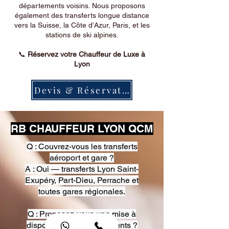
départements voisins. Nous proposons
également des transferts longue distance
vers la Suisse, la Côte d’Azur, Paris, et les
stations de ski alpines.
📞
Réservez votre Chauffeur de Luxe à
Lyon
Devis & Réservation
RB CHAUFFEUR LYON QCM
Q : Couvrez-vous les transferts
aéroport et gare ?
A : Oui — transferts Lyon Saint-
Exupéry, Part-Dieu, Perrache et
toutes gares régionales.
Q : Proposez-vous une mise à
disposition pour événements ?