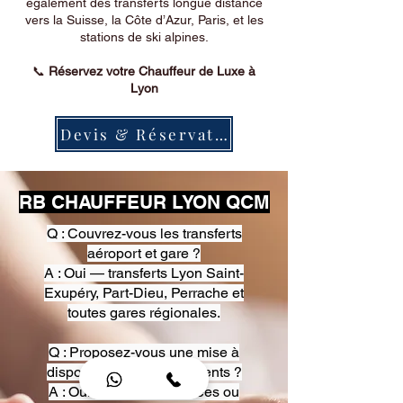
également des transferts longue distance
vers la Suisse, la Côte d’Azur, Paris, et les
stations de ski alpines.
📞
Réservez votre Chauffeur de Luxe à
Lyon
Devis & Réservation
RB CHAUFFEUR LYON QCM
Q : Couvrez-vous les transferts
aéroport et gare ?
A : Oui — transferts Lyon Saint-
Exupéry, Part-Dieu, Perrache et
toutes gares régionales.
Q : Proposez-vous une mise à
disposition pour événements ?
A : Oui — heures, journées ou