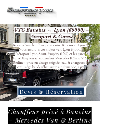
VTC Baneins ↔ Lyon (69000) –
Aéroport & Gares
Besoin d’un chauffeur privé entre Baneins et Lyon ?
Nous assurons vos trajets vers Lyon 69000,
l’aéroport Lyon‑Saint‑Exupéry (LYS) et les gares
Part‑Dieu/Perrache. Confort Mercedes (Classe V &
Berline), prise en charge soignée, eau & chargeurs à
bord, siège bébé/ réhausseur sur demande, 24/7.
Devis & Réservation
Chauffeur privé à Baneins
– Mercedes Van & Berline