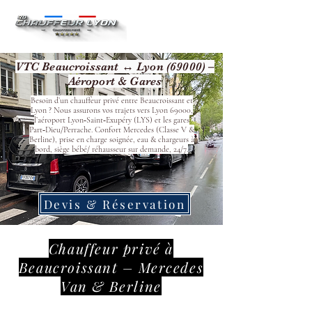
VTC Beaucroissant ↔ Lyon (69000) –
Aéroport & Gares
Besoin d’un chauffeur privé entre Beaucroissant et
Lyon ? Nous assurons vos trajets vers Lyon 69000,
l’aéroport Lyon‑Saint‑Exupéry (LYS) et les gares
Part‑Dieu/Perrache. Confort Mercedes (Classe V &
Berline), prise en charge soignée, eau & chargeurs à
bord, siège bébé/ réhausseur sur demande, 24/7.
Devis & Réservation
Chauffeur privé à
Beaucroissant – Mercedes
Van & Berline