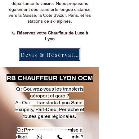
départements voisins. Nous proposons
également des transferts longue distance
vers la Suisse, la Côte d’Azur, Paris, et les
stations de ski alpines.
📞
Réservez votre Chauffeur de Luxe à
Lyon
Devis & Réservation
RB CHAUFFEUR LYON QCM
Q : Couvrez-vous les transferts
aéroport et gare ?
A : Oui — transferts Lyon Saint-
Exupéry, Part-Dieu, Perrache et
toutes gares régionales.
Q : Proposez-vous une mise à
disposition pour événements ?