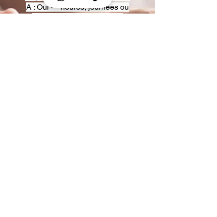
A : Oui — heures, journées ou
multi-jours, avec véhicules
adaptés (Classe S, Classe V,
van).
Q : Acceptez-vous des contrats
entreprise ou agences ?
A : Oui — nous proposons des
tarifs pro et des formules de
partenariat.
Q : Puis-je demander un véhicule
précis ?
A : Oui — réservez votre type de
véhicule lors de la demande
(Classe S, Classe V, van).