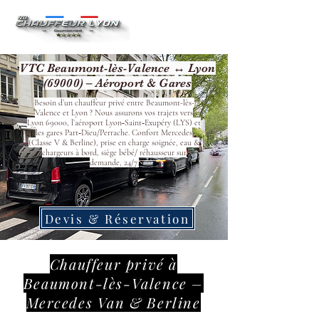
VTC Beaumont-lès-Valence ↔ Lyon
(69000) – Aéroport & Gares
Besoin d’un chauffeur privé entre Beaumont-lès-
Valence et Lyon ? Nous assurons vos trajets vers
Lyon 69000, l’aéroport Lyon‑Saint‑Exupéry (LYS) et
les gares Part‑Dieu/Perrache. Confort Mercedes
(Classe V & Berline), prise en charge soignée, eau &
chargeurs à bord, siège bébé/ réhausseur sur
demande, 24/7.
Devis & Réservation
Chauffeur privé à
Beaumont-lès-Valence –
Mercedes Van & Berline