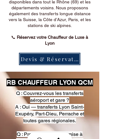
disponibles dans tout le Rhône (69) et les
départements voisins. Nous proposons
également des transferts longue distance
vers la Suisse, la Côte d’Azur, Paris, et les
stations de ski alpines.
📞
Réservez votre Chauffeur de Luxe à
Lyon
Devis & Réservation
RB CHAUFFEUR LYON QCM
Q : Couvrez-vous les transferts
aéroport et gare ?
A : Oui — transferts Lyon Saint-
Exupéry, Part-Dieu, Perrache et
toutes gares régionales.
Q : Proposez-vous une mise à