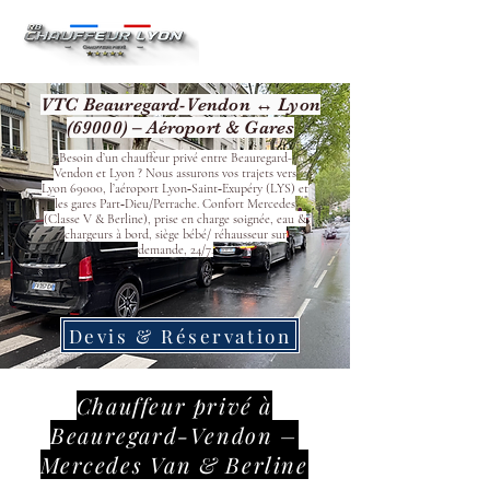
VTC Beauregard-Vendon ↔ Lyon
(69000) – Aéroport & Gares
Besoin d’un chauffeur privé entre Beauregard-
Vendon et Lyon ? Nous assurons vos trajets vers
Lyon 69000, l’aéroport Lyon‑Saint‑Exupéry (LYS) et
les gares Part‑Dieu/Perrache. Confort Mercedes
(Classe V & Berline), prise en charge soignée, eau &
chargeurs à bord, siège bébé/ réhausseur sur
demande, 24/7.
Devis & Réservation
Chauffeur privé à
Beauregard-Vendon –
Mercedes Van & Berline