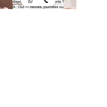
disposition pour événements ?
A : Oui — heures, journées ou
multi-jours, avec véhicules
adaptés (Classe S, Classe V,
van).
Q : Acceptez-vous des contrats
entreprise ou agences ?
A : Oui — nous proposons des
tarifs pro et des formules de
partenariat.
Q : Puis-je demander un véhicule
précis ?
A : Oui — réservez votre type de
véhicule lors de la demande
(Classe S, Classe V, van).