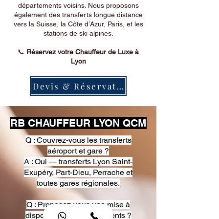
départements voisins. Nous proposons
également des transferts longue distance
vers la Suisse, la Côte d’Azur, Paris, et les
stations de ski alpines.
📞
Réservez votre Chauffeur de Luxe à
Lyon
Devis & Réservation
RB CHAUFFEUR LYON QCM
Q : Couvrez-vous les transferts
aéroport et gare ?
A : Oui — transferts Lyon Saint-
Exupéry, Part-Dieu, Perrache et
toutes gares régionales.
Q : Proposez-vous une mise à
disposition pour événements ?