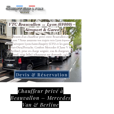
VTC Beauvallon ↔ Lyon (69000) –
Aéroport & Gares
Besoin d’un chauffeur privé entre Beauvallon et
Lyon ? Nous assurons vos trajets vers Lyon 69000,
l’aéroport Lyon‑Saint‑Exupéry (LYS) et les gares
Part‑Dieu/Perrache. Confort Mercedes (Classe V &
Berline), prise en charge soignée, eau & chargeurs à
bord, siège bébé/ réhausseur sur demande, 24/7.
Devis & Réservation
Chauffeur privé à
Beauvallon – Mercedes
Van & Berline