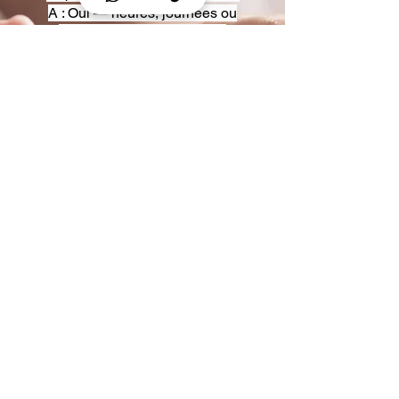
A : Oui — heures, journées ou
multi-jours, avec véhicules
adaptés (Classe S, Classe V,
van).
Q : Acceptez-vous des contrats
entreprise ou agences ?
A : Oui — nous proposons des
tarifs pro et des formules de
partenariat.
Q : Puis-je demander un véhicule
précis ?
A : Oui — réservez votre type de
véhicule lors de la demande
(Classe S, Classe V, van).