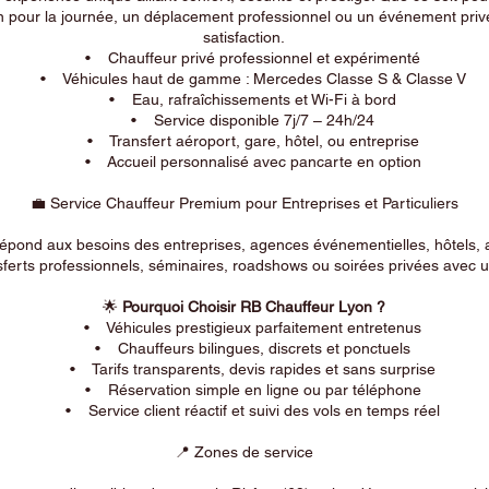
n pour la journée, un déplacement professionnel ou un événement privé
satisfaction.
• Chauffeur privé professionnel et expérimenté
• Véhicules haut de gamme : Mercedes Classe S & Classe V
• Eau, rafraîchissements et Wi-Fi à bord
• Service disponible 7j/7 – 24h/24
• Transfert aéroport, gare, hôtel, ou entreprise
• Accueil personnalisé avec pancarte en option
💼 Service Chauffeur Premium pour Entreprises et Particuliers
répond aux besoins des entreprises, agences événementielles, hôtels, 
ferts professionnels, séminaires, roadshows ou soirées privées avec un
🌟
Pourquoi Choisir RB Chauffeur Lyon ?
• Véhicules prestigieux parfaitement entretenus
• Chauffeurs bilingues, discrets et ponctuels
• Tarifs transparents, devis rapides et sans surprise
• Réservation simple en ligne ou par téléphone
• Service client réactif et suivi des vols en temps réel
📍 Zones de service