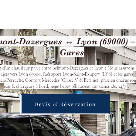
cueil
Devis & Réservation
Transfert
Nos véhicu
ont-Dazergues ↔ Lyon (69000) –
Gares
n d’un chauffeur privé entre Belmont-Dazergues et Lyon ? Nous assurons 
rajets vers Lyon 69000, l’aéroport Lyon‑Saint‑Exupéry (LYS) et les gares
eu/Perrache. Confort Mercedes (Classe V & Berline), prise en charge soi
eau & chargeurs à bord, siège bébé/ réhausseur sur demande, 24/7.
Devis & Réservation