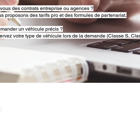
-vous des contrats entreprise ou agences ?
s proposons des tarifs pro et des formules de partenariat.
emander un véhicule précis ?
ervez votre type de véhicule lors de la demande (Classe S, Clas
© 2025 RB Chauffeur Lyon. Tous droits réservés. |
​SINCE 2020 | Siren 882092562 ​