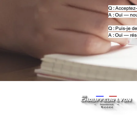
Q : Acceptez
A : Oui — nou
Q : Puis-je d
A : Oui — rés