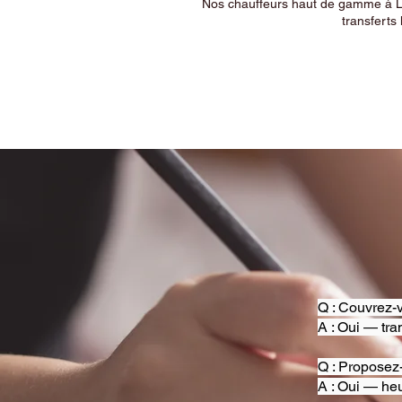
Nos chauffeurs haut de gamme à Ly
transferts 
Q : Couvrez-v
A : Oui — tra
Q : Proposez
A : Oui — heu