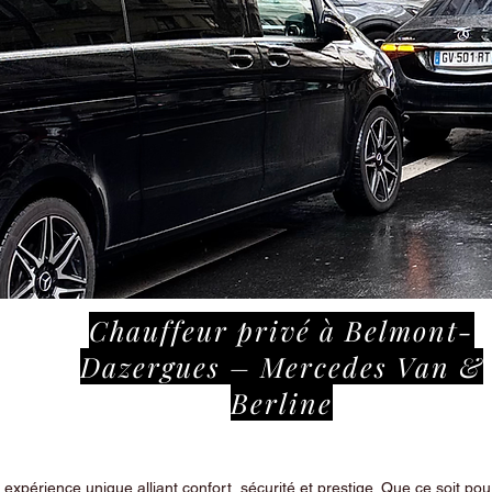
Chauffeur privé à Belmont-
Dazergues – Mercedes Van &
Berline
périence unique alliant confort, sécurité et prestige. Que ce soit pour