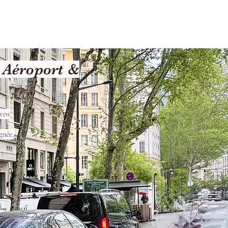
les
Nos Services
Contact
 Aéroport &
vos
gnée,