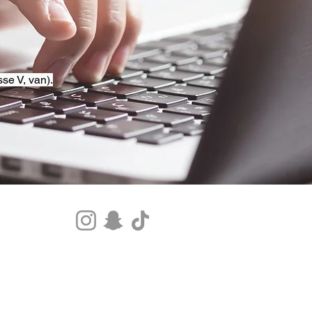
se V, van).
Tel.+33 07 85 80 48 00 |
CGV