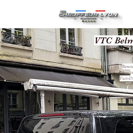
Ac
VTC Belm
Besoi
t
Part‑Di