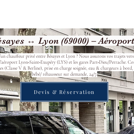
cueil
Devis & Réservation
Transfert
Nos véhicu
sayes ↔ Lyon (69000) – Aéropor
’un chauffeur privé entre Bésayes et Lyon ? Nous assurons vos trajets ver
l’aéroport Lyon‑Saint‑Exupéry (LYS) et les gares Part‑Dieu/Perrache. Co
s (Classe V & Berline), prise en charge soignée, eau & chargeurs à bord, 
bébé/ réhausseur sur demande, 24/7.
Devis & Réservation