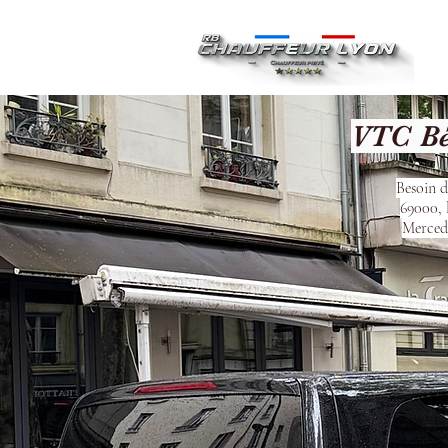
Ac
VTC Bé
Besoin d
69000, 
Mercede