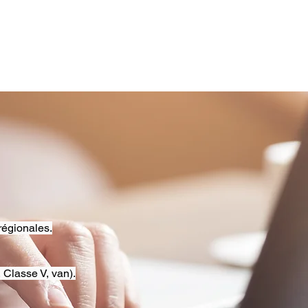
régionales.
 Classe V, van).