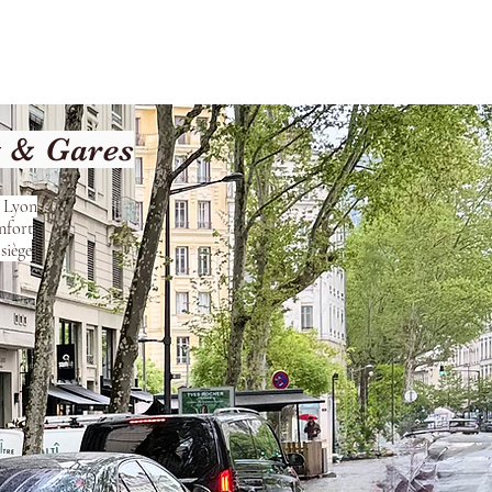
les
Nos Services
Contact
t & Gares
s Lyon
nfort
siège