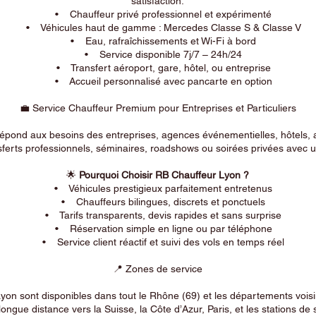
satisfaction.
• Chauffeur privé professionnel et expérimenté
• Véhicules haut de gamme : Mercedes Classe S & Classe V
• Eau, rafraîchissements et Wi-Fi à bord
• Service disponible 7j/7 – 24h/24
• Transfert aéroport, gare, hôtel, ou entreprise
• Accueil personnalisé avec pancarte en option
💼 Service Chauffeur Premium pour Entreprises et Particuliers
répond aux besoins des entreprises, agences événementielles, hôtels, 
ferts professionnels, séminaires, roadshows ou soirées privées avec un
🌟
Pourquoi Choisir RB Chauffeur Lyon ?
• Véhicules prestigieux parfaitement entretenus
• Chauffeurs bilingues, discrets et ponctuels
• Tarifs transparents, devis rapides et sans surprise
• Réservation simple en ligne ou par téléphone
• Service client réactif et suivi des vols en temps réel
📍 Zones de service
on sont disponibles dans tout le Rhône (69) et les départements voi
longue distance vers la Suisse, la Côte d’Azur, Paris, et les stations de 