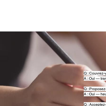
Q : Couvrez-v
A : Oui — tra
Q : Proposez
A : Oui — heu
Q : Acceptez