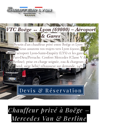
VTC Boëge ↔ Lyon (69000) – Aéroport
& Gares
Besoin d’un chauffeur privé entre Boëge et Lyon ?
Nous assurons vos trajets vers Lyon 69000,
l’aéroport Lyon‑Saint‑Exupéry (LYS) et les gares
Part‑Dieu/Perrache. Confort Mercedes (Classe V &
Berline), prise en charge soignée, eau & chargeurs à
bord, siège bébé/ réhausseur sur demande, 24/7.
Devis & Réservation
Chauffeur privé à Boëge –
Mercedes Van & Berline