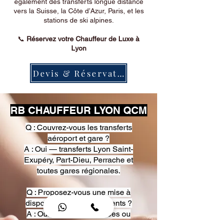
également des transferts longue distance
vers la Suisse, la Côte d’Azur, Paris, et les
stations de ski alpines.
📞
Réservez votre Chauffeur de Luxe à
Lyon
Devis & Réservation
RB CHAUFFEUR LYON QCM
Q : Couvrez-vous les transferts
aéroport et gare ?
A : Oui — transferts Lyon Saint-
Exupéry, Part-Dieu, Perrache et
toutes gares régionales.
Q : Proposez-vous une mise à
disposition pour événements ?
A : Oui — heures, journées ou