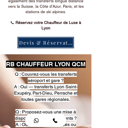
également des transferts longue distance
vers la Suisse, la Côte d’Azur, Paris, et les
stations de ski alpines.
📞
Réservez votre Chauffeur de Luxe à
Lyon
Devis & Réservation
RB CHAUFFEUR LYON QCM
Q : Couvrez-vous les transferts
aéroport et gare ?
A : Oui — transferts Lyon Saint-
Exupéry, Part-Dieu, Perrache et
toutes gares régionales.
Q : Proposez-vous une mise à
disposition pour événements ?
A : Oui — heures, journées ou