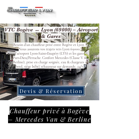
VTC Bogève ↔ Lyon (69000) – Aéroport
& Gares
Besoin d’un chauffeur privé entre Bogève et Lyon ?
Nous assurons vos trajets vers Lyon 69000,
l’aéroport Lyon‑Saint‑Exupéry (LYS) et les gares
Part‑Dieu/Perrache. Confort Mercedes (Classe V &
Berline), prise en charge soignée, eau & chargeurs à
bord, siège bébé/ réhausseur sur demande, 24/7.
Devis & Réservation
Chauffeur privé à Bogève
– Mercedes Van & Berline