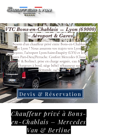
VTC Bons-en-Chablais ↔ Lyon (69000)
– Aéroport & Gares
Besoin d’un chauffeur privé entre Bons-en-Chablais
et Lyon ? Nous assurons vos trajets vers Lyon
69000, l’aéroport Lyon‑Saint‑Exupéry (LYS) et les
gares Part‑Dieu/Perrache. Confort Mercedes (Classe
V & Berline), prise en charge soignée, eau &
chargeurs à bord, siège bébé/ réhausseur sur
demande, 24/7.
Devis & Réservation
Chauffeur privé à Bons-
en-Chablais – Mercedes
Van & Berline