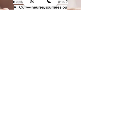
disposition pour événements ?
A : Oui — heures, journées ou
multi-jours, avec véhicules
adaptés (Classe S, Classe V,
van).
Q : Acceptez-vous des contrats
entreprise ou agences ?
A : Oui — nous proposons des
tarifs pro et des formules de
partenariat.
Q : Puis-je demander un véhicule
précis ?
A : Oui — réservez votre type de
véhicule lors de la demande
(Classe S, Classe V, van).