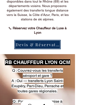
disponibles dans tout le Rhône (69) et les
départements voisins. Nous proposons
également des transferts longue distance
vers la Suisse, la Côte d’Azur, Paris, et les
stations de ski alpines.
📞
Réservez votre Chauffeur de Luxe à
Lyon
Devis & Réservation
RB CHAUFFEUR LYON QCM
Q : Couvrez-vous les transferts
aéroport et gare ?
A : Oui — transferts Lyon Saint-
Exupéry, Part-Dieu, Perrache et
toutes gares régionales.
Q : Proposez-vous une mise à