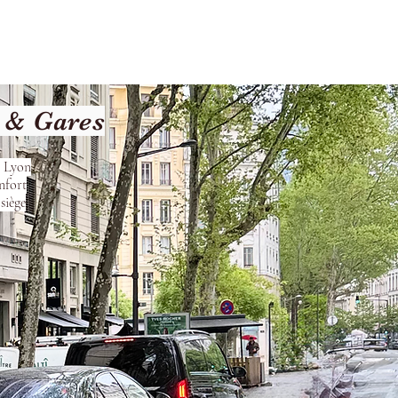
les
Nos Services
Contact
 & Gares
s Lyon
nfort
siège