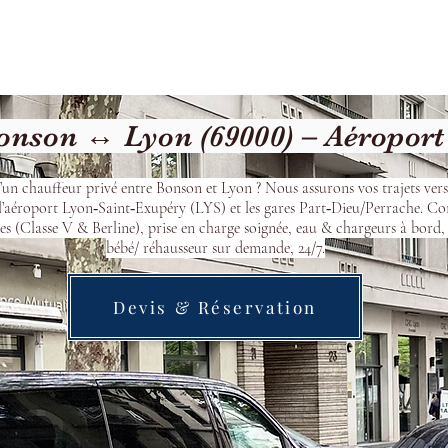
cueil
Devis & Réservation
Transfert
Nos véhicu
nson ↔ Lyon (69000) – Aéroport
’un chauffeur privé entre Bonson et Lyon ? Nous assurons vos trajets ver
l’aéroport Lyon‑Saint‑Exupéry (LYS) et les gares Part‑Dieu/Perrache. Co
s (Classe V & Berline), prise en charge soignée, eau & chargeurs à bord, 
bébé/ réhausseur sur demande, 24/7.
Devis & Réservation