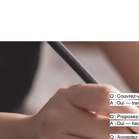
Q : Couvrez-v
A : Oui — tra
Q : Proposez
A : Oui — heu
Q : Acceptez