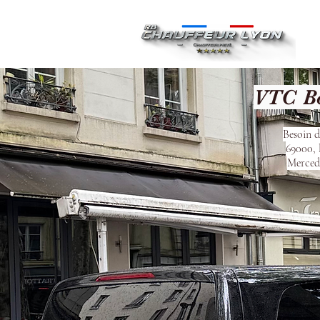
Ac
VTC Bo
Besoin d
69000, 
Mercede