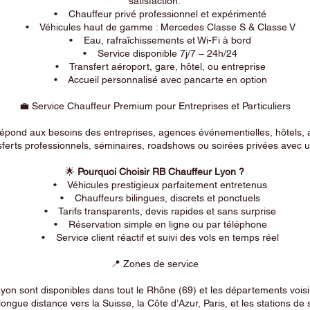
satisfaction.
• Chauffeur privé professionnel et expérimenté
• Véhicules haut de gamme : Mercedes Classe S & Classe V
• Eau, rafraîchissements et Wi-Fi à bord
• Service disponible 7j/7 – 24h/24
• Transfert aéroport, gare, hôtel, ou entreprise
• Accueil personnalisé avec pancarte en option
💼 Service Chauffeur Premium pour Entreprises et Particuliers
répond aux besoins des entreprises, agences événementielles, hôtels, 
ferts professionnels, séminaires, roadshows ou soirées privées avec un
🌟
Pourquoi Choisir RB Chauffeur Lyon ?
• Véhicules prestigieux parfaitement entretenus
• Chauffeurs bilingues, discrets et ponctuels
• Tarifs transparents, devis rapides et sans surprise
• Réservation simple en ligne ou par téléphone
• Service client réactif et suivi des vols en temps réel
📍 Zones de service
on sont disponibles dans tout le Rhône (69) et les départements voi
longue distance vers la Suisse, la Côte d’Azur, Paris, et les stations de 