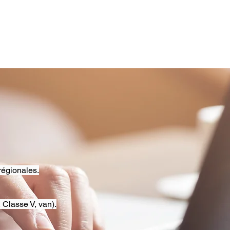
régionales.
 Classe V, van).