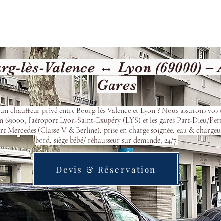
cueil
Devis & Réservation
Transfert
Nos véhicu
g-lès-Valence ↔ Lyon (69000) – 
Gares
’un chauffeur privé entre Bourg-lès-Valence et Lyon ? Nous assurons vos t
n 69000, l’aéroport Lyon‑Saint‑Exupéry (LYS) et les gares Part‑Dieu/Per
t Mercedes (Classe V & Berline), prise en charge soignée, eau & chargeu
bord, siège bébé/ réhausseur sur demande, 24/7.
Devis & Réservation