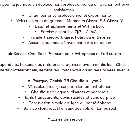
n pour la journée, un déplacement professionnel ou un événement privé
satisfaction.
• Chauffeur privé professionnel et expérimenté
• Véhicules haut de gamme : Mercedes Classe S & Classe V
• Eau, rafraîchissements et Wi-Fi à bord
• Service disponible 7j/7 – 24h/24
• Transfert aéroport, gare, hôtel, ou entreprise
• Accueil personnalisé avec pancarte en option
💼 Service Chauffeur Premium pour Entreprises et Particuliers
répond aux besoins des entreprises, agences événementielles, hôtels, 
ferts professionnels, séminaires, roadshows ou soirées privées avec un
🌟
Pourquoi Choisir RB Chauffeur Lyon ?
• Véhicules prestigieux parfaitement entretenus
• Chauffeurs bilingues, discrets et ponctuels
• Tarifs transparents, devis rapides et sans surprise
• Réservation simple en ligne ou par téléphone
• Service client réactif et suivi des vols en temps réel
📍 Zones de service