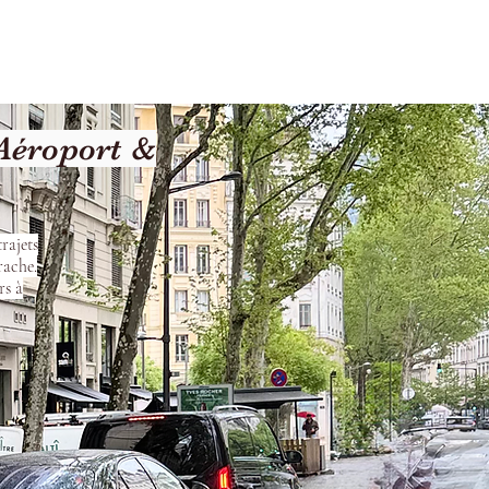
les
Nos Services
Contact
Aéroport &
rajets
rache.
rs à