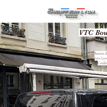
Ac
VTC Bour
Besoin d
vers Lyo
Confor