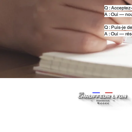
Q : Acceptez
A : Oui — nou
Q : Puis-je d
A : Oui — rés