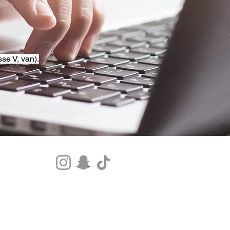
se V, van).
Tel.+33 07 85 80 48 00 |
CGV