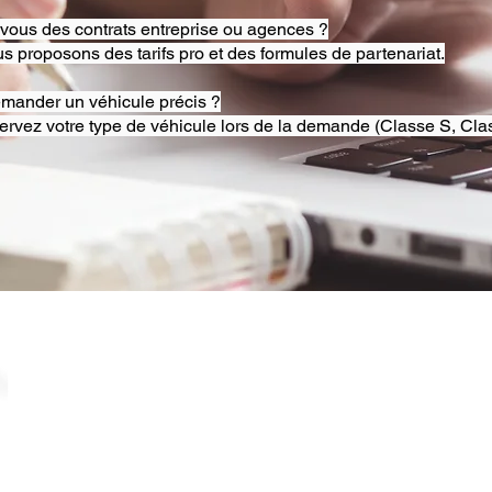
-vous des contrats entreprise ou agences ?
s proposons des tarifs pro et des formules de partenariat.
emander un véhicule précis ?
ervez votre type de véhicule lors de la demande (Classe S, Clas
© 2025 RB Chauffeur Lyon. Tous droits réservés. |
​SINCE 2020 | Siren 882092562 ​