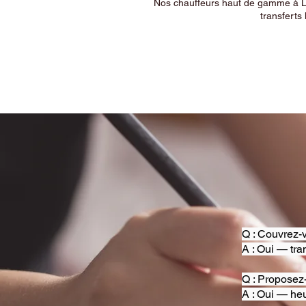
Nos chauffeurs haut de gamme à Ly
transferts 
Q : Couvrez-v
A : Oui — tra
Q : Proposez
A : Oui — heu