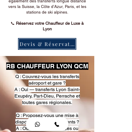
également des transferts longue distance
vers la Suisse, la Côte d’Azur, Paris, et les
stations de ski alpines.
📞
Réservez votre Chauffeur de Luxe à
Lyon
Devis & Réservation
RB CHAUFFEUR LYON QCM
Q : Couvrez-vous les transferts
aéroport et gare ?
A : Oui — transferts Lyon Saint-
Exupéry, Part-Dieu, Perrache et
toutes gares régionales.
Q : Proposez-vous une mise à
disposition pour événements ?
A : Oui — heures, journées ou