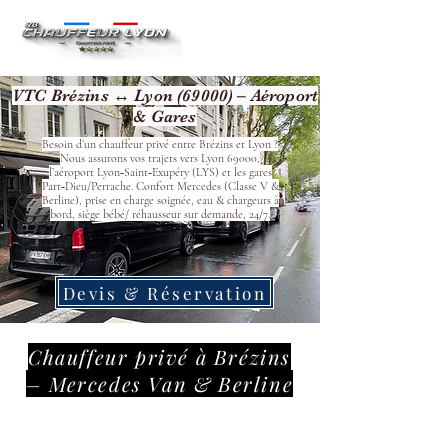
VTC Brézins ↔ Lyon (69000) – Aéroport
& Gares
Besoin d’un chauffeur privé entre Brézins et Lyon ?
Nous assurons vos trajets vers Lyon 69000,
l’aéroport Lyon‑Saint‑Exupéry (LYS) et les gares
Part‑Dieu/Perrache. Confort Mercedes (Classe V &
Berline), prise en charge soignée, eau & chargeurs à
bord, siège bébé/ réhausseur sur demande, 24/7.
Devis & Réservation
Chauffeur privé à Brézins
– Mercedes Van & Berline