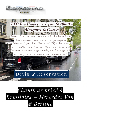
VTC Brullioles ↔ Lyon (69000) –
Aéroport & Gares
Besoin d’un chauffeur privé entre Brullioles et Lyon
? Nous assurons vos trajets vers Lyon 69000,
l’aéroport Lyon‑Saint‑Exupéry (LYS) et les gares
Part‑Dieu/Perrache. Confort Mercedes (Classe V &
Berline), prise en charge soignée, eau & chargeurs à
bord, siège bébé/ réhausseur sur demande, 24/7.
Devis & Réservation
Chauffeur privé à
Brullioles – Mercedes Van
& Berline