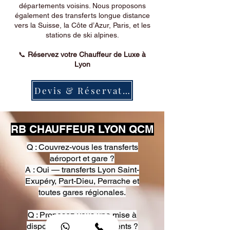
départements voisins. Nous proposons
également des transferts longue distance
vers la Suisse, la Côte d’Azur, Paris, et les
stations de ski alpines.
📞
Réservez votre Chauffeur de Luxe à
Lyon
Devis & Réservation
RB CHAUFFEUR LYON QCM
Q : Couvrez-vous les transferts
aéroport et gare ?
A : Oui — transferts Lyon Saint-
Exupéry, Part-Dieu, Perrache et
toutes gares régionales.
Q : Proposez-vous une mise à
disposition pour événements ?