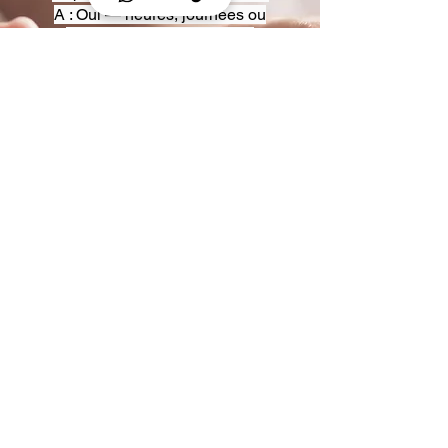
A : Oui — heures, journées ou
multi-jours, avec véhicules
adaptés (Classe S, Classe V,
van).
Q : Acceptez-vous des contrats
entreprise ou agences ?
A : Oui — nous proposons des
tarifs pro et des formules de
partenariat.
Q : Puis-je demander un véhicule
précis ?
A : Oui — réservez votre type de
véhicule lors de la demande
(Classe S, Classe V, van).