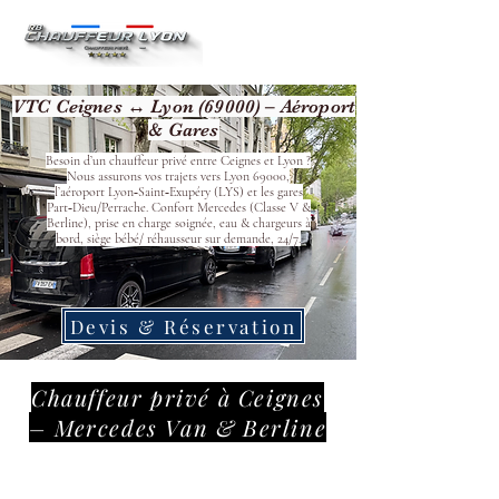
VTC Ceignes ↔ Lyon (69000) – Aéroport
& Gares
Besoin d’un chauffeur privé entre Ceignes et Lyon ?
Nous assurons vos trajets vers Lyon 69000,
l’aéroport Lyon‑Saint‑Exupéry (LYS) et les gares
Part‑Dieu/Perrache. Confort Mercedes (Classe V &
Berline), prise en charge soignée, eau & chargeurs à
bord, siège bébé/ réhausseur sur demande, 24/7.
Devis & Réservation
Chauffeur privé à Ceignes
– Mercedes Van & Berline