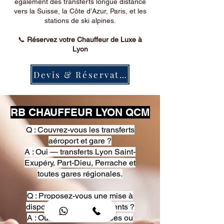
également des transferts longue distance
vers la Suisse, la Côte d’Azur, Paris, et les
stations de ski alpines.
📞
Réservez votre Chauffeur de Luxe à
Lyon
Devis & Réservation
RB CHAUFFEUR LYON QCM
Q : Couvrez-vous les transferts
aéroport et gare ?
A : Oui — transferts Lyon Saint-
Exupéry, Part-Dieu, Perrache et
toutes gares régionales.
Q : Proposez-vous une mise à
disposition pour événements ?
A : Oui — heures, journées ou